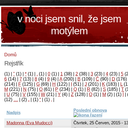
v noci jsem snil, že jsem
motýlem
Domů
Rejstřík
(1)
|
"
(1)
|
*
(1)
|
.
(1)
|
0
(1)
|
1
(38)
|
2
(38)
|
3
(23)
|
4
(23)
|
5
(
6
(14)
|
7
(13)
|
8
(4)
|
9
(4)
|
A
(200)
|
B
(109)
|
Č
(90)
|
D
(176)
(214)
|
F
(125)
|
G
(69)
|
H
(122)
|
I
(51)
|
J
(201)
|
K
(183)
|
L
(1
M
(221)
|
N
(75)
|
O
(61)
|
P
(234)
|
Q
(1)
|
R
(82)
|
S
(185)
|
T
(
|
U
(75)
|
V
(155)
|
W
(21)
|
Y
(4)
|
Z
(128)
|
Ο
(1)
|
М
(2)
|
(1)
آ
|
(12)
…
|
(2)
„
|
(1)
“
|
(1)
‚
|
Poslední obnova
Nadpis
Madonna (Eva Mudocci)
Čtvrtek, 25 Červen, 2015 - 1