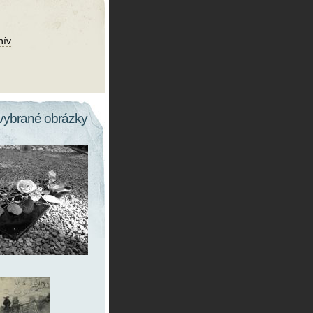
hív
vybrané obrázky