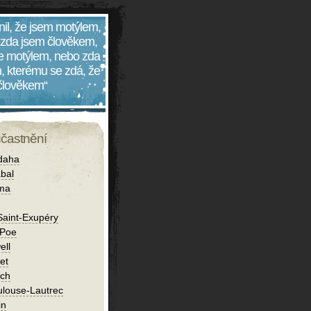
nil, že jsem motýlem,
 zda jsem člověkem,
 je motýlem, nebo zda
, kterému se zdá, že
 člověkem“
účastnění
daha
bal
íma
Saint-Exupéry
 Poe
ell
et
ch
ulouse-Lautrec
in