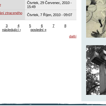
Čtvrtek, 29 Červenec, 2010 -
e
15:49
ání ztraceného
Čtvrtek, 7 Říjen, 2010 - 09:07
3
4
5
6
7
8
následující ›
poslední »
další