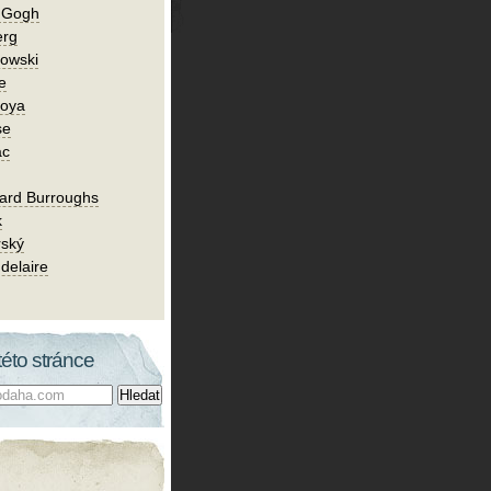
n Gogh
erg
owski
e
Goya
se
ac
ard Burroughs
k
rský
delaire
této stránce