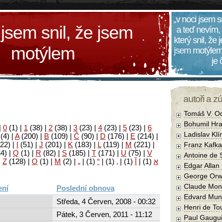
„v noci jsem s
 jsem snil, že jsem
a teď nevím,
který snil, že
motýlem
jsem motýlem
je
autoři a z
Tomáš V. O
Bohumil Hra
|
0
(1)
|
1
(38)
|
2
(38)
|
3
(23)
|
4
(23)
|
5
(23)
|
6
Ladislav Kl
(4)
|
A
(200)
|
B
(109)
|
Č
(90)
|
D
(176)
|
E
(214)
|
22)
|
I
(51)
|
J
(201)
|
K
(183)
|
L
(119)
|
M
(221)
|
Franz Kafka
34)
|
Q
(1)
|
R
(82)
|
S
(185)
|
T
(171)
|
U
(75)
|
V
Antoine de 
|
Z
(128)
|
Ο
(1)
|
М
(2)
|
„
|
(1)
“
|
(1)
‚
|
(1)
آ
|
(1)
א
Edgar Allan
George Orw
Claude Mon
Poslední obnova
Edvard Mun
Středa, 4 Červen, 2008 - 00:32
Henri de To
Pátek, 3 Červen, 2011 - 11:12
Paul Gaugu