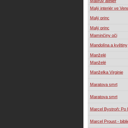
Malířův ateliér
Malý interiér ve Ven
Malý princ
Malý princ
Maminčiny oči
Mandolína a květiny
Manželé
Manželé
Manželka Virginie
Maratova smrt
Maratova smrt
Marcel Bystroň: Po 
Marcel Proust - bibli