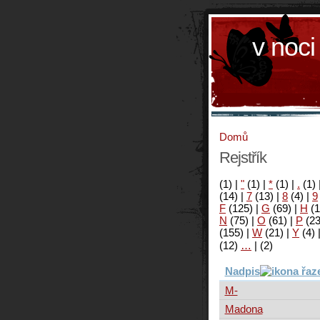
v noci
Domů
Rejstřík
(1)
|
"
(1)
|
*
(1)
|
.
(1)
(14)
|
7
(13)
|
8
(4)
|
9
F
(125)
|
G
(69)
|
H
(1
N
(75)
|
O
(61)
|
P
(2
(155)
|
W
(21)
|
Y
(4)
(12)
…
|
(2)
Nadpis
M-
Madona