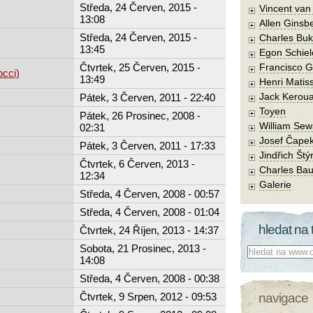
Středa, 24 Červen, 2015 -
Vincent va
13:08
Allen Ginsb
Středa, 24 Červen, 2015 -
Charles Buk
13:45
Egon Schiel
Čtvrtek, 25 Červen, 2015 -
Francisco 
cci)
13:49
Henri Matis
Jack Kerou
Pátek, 3 Červen, 2011 - 22:40
Toyen
Pátek, 26 Prosinec, 2008 -
William Sew
02:31
Josef Čape
Pátek, 3 Červen, 2011 - 17:33
Jindřich Štý
Čtvrtek, 6 Červen, 2013 -
Charles Bau
12:34
Galerie
Středa, 4 Červen, 2008 - 00:57
Středa, 4 Červen, 2008 - 01:04
hledat na 
Čtvrtek, 24 Říjen, 2013 - 14:37
Sobota, 21 Prosinec, 2013 -
Co hledat:
14:08
Středa, 4 Červen, 2008 - 00:38
Čtvrtek, 9 Srpen, 2012 - 09:53
navigace