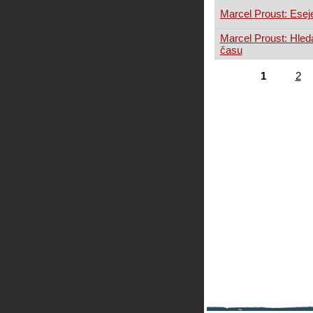
Marcel Proust: Esej
Marcel Proust: Hled
času
1
2