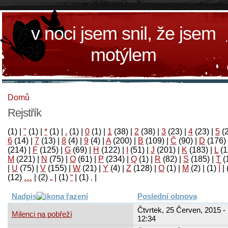
v noci jsem snil, že jsem
motýlem
Domů
Rejstřík
(1)
|
"
(1)
|
*
(1)
|
.
(1)
|
0
(1)
|
1
(38)
|
2
(38)
|
3
(23)
|
4
(23)
|
5
(
6
(14)
|
7
(13)
|
8
(4)
|
9
(4)
|
A
(200)
|
B
(109)
|
Č
(90)
|
D
(176)
(214)
|
F
(125)
|
G
(69)
|
H
(122)
|
I
(51)
|
J
(201)
|
K
(183)
|
L
(1
M
(221)
|
N
(75)
|
O
(61)
|
P
(234)
|
Q
(1)
|
R
(82)
|
S
(185)
|
T
(
|
U
(75)
|
V
(155)
|
W
(21)
|
Y
(4)
|
Z
(128)
|
Ο
(1)
|
М
(2)
|
(1)
آ
|
(12)
…
|
(2)
„
|
(1)
“
|
(1)
‚
|
Nadpis
Poslední obnova
Čtvrtek, 25 Červen, 2015 -
Milenci na pobřeží
12:34