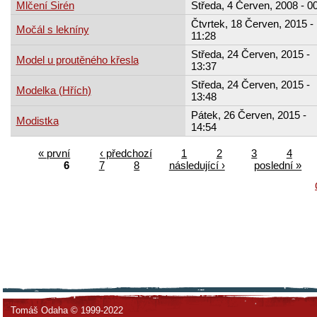
Mlčení Sirén
Středa, 4 Červen, 2008 - 0
Čtvrtek, 18 Červen, 2015 -
Močál s lekníny
11:28
Středa, 24 Červen, 2015 -
Model u proutěného křesla
13:37
Středa, 24 Červen, 2015 -
Modelka (Hřích)
13:48
Pátek, 26 Červen, 2015 -
Modistka
14:54
« první
‹ předchozí
1
2
3
4
6
7
8
následující ›
poslední »
Tomáš Odaha © 1999-2022