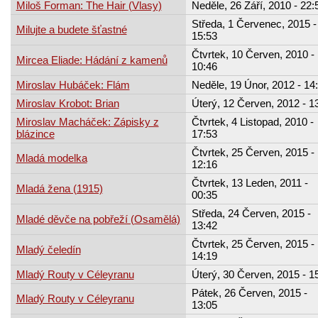
Miloš Forman: The Hair (Vlasy)
Neděle, 26 Září, 2010 - 22:
Středa, 1 Červenec, 2015 -
Milujte a budete šťastné
15:53
Čtvrtek, 10 Červen, 2010 -
Mircea Eliade: Hádání z kamenů
10:46
Miroslav Hubáček: Flám
Neděle, 19 Únor, 2012 - 14
Miroslav Krobot: Brian
Úterý, 12 Červen, 2012 - 1
Miroslav Macháček: Zápisky z
Čtvrtek, 4 Listopad, 2010 -
blázince
17:53
Čtvrtek, 25 Červen, 2015 -
Mladá modelka
12:16
Čtvrtek, 13 Leden, 2011 -
Mladá žena (1915)
00:35
Středa, 24 Červen, 2015 -
Mladé děvče na pobřeží (Osamělá)
13:42
Čtvrtek, 25 Červen, 2015 -
Mladý čeledín
14:19
Mladý Routy v Céleyranu
Úterý, 30 Červen, 2015 - 1
Pátek, 26 Červen, 2015 -
Mladý Routy v Céleyranu
13:05