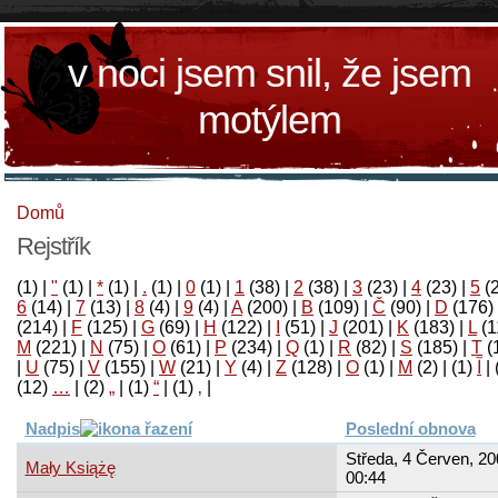
v noci jsem snil, že jsem
motýlem
Domů
Rejstřík
(1)
|
"
(1)
|
*
(1)
|
.
(1)
|
0
(1)
|
1
(38)
|
2
(38)
|
3
(23)
|
4
(23)
|
5
(
6
(14)
|
7
(13)
|
8
(4)
|
9
(4)
|
A
(200)
|
B
(109)
|
Č
(90)
|
D
(176)
(214)
|
F
(125)
|
G
(69)
|
H
(122)
|
I
(51)
|
J
(201)
|
K
(183)
|
L
(1
M
(221)
|
N
(75)
|
O
(61)
|
P
(234)
|
Q
(1)
|
R
(82)
|
S
(185)
|
T
(
|
U
(75)
|
V
(155)
|
W
(21)
|
Y
(4)
|
Z
(128)
|
Ο
(1)
|
М
(2)
|
(1)
آ
|
(12)
…
|
(2)
„
|
(1)
“
|
(1)
‚
|
Nadpis
Poslední obnova
Středa, 4 Červen, 20
Mały Książę
00:44