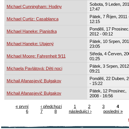
Sobota, 9 Leden, 201
Michael Cunningham: Hodiny
17:47
Pátek, 7 Říjen, 2011 
Michael Curtiz: Casablanca
12:15
Pondělí, 17 Prosinec
Michael Haneke: Pianistka
2012 - 00:12
Pátek, 10 Srpen, 201
Michael Haneke: Utajený
23:05
Středa, 4 Červen, 20
Michael Moore: Fahrenheit 9/11
01:25
Pátek, 3 Srpen, 2012
Michaela Pavlátová: Děti noci
09:21
Pondělí, 22 Duben, 
Michail Afanasjevič Bulgakov
- 15:22
Pátek, 12 Prosinec,
Michail Afanasjevič Bulgakov
2008 - 16:56
« první
‹ předchozí
1
2
3
4
6
7
8
následující ›
poslední »