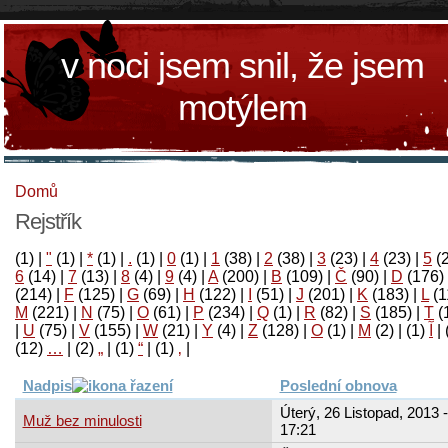
v noci jsem snil, že jsem
motýlem
Domů
Rejstřík
(1)
|
"
(1)
|
*
(1)
|
.
(1)
|
0
(1)
|
1
(38)
|
2
(38)
|
3
(23)
|
4
(23)
|
5
(
6
(14)
|
7
(13)
|
8
(4)
|
9
(4)
|
A
(200)
|
B
(109)
|
Č
(90)
|
D
(176)
(214)
|
F
(125)
|
G
(69)
|
H
(122)
|
I
(51)
|
J
(201)
|
K
(183)
|
L
(1
M
(221)
|
N
(75)
|
O
(61)
|
P
(234)
|
Q
(1)
|
R
(82)
|
S
(185)
|
T
(
|
U
(75)
|
V
(155)
|
W
(21)
|
Y
(4)
|
Z
(128)
|
Ο
(1)
|
М
(2)
|
(1)
آ
|
(12)
…
|
(2)
„
|
(1)
“
|
(1)
‚
|
Nadpis
Poslední obnova
Úterý, 26 Listopad, 2013 -
Muž bez minulosti
17:21