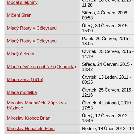
Močál s lekníny
11:28
Středa, 4 Červen, 2008 -
Mlčení Sirén
00:58
Úterý, 30 Červen, 2015 -
Mladý Routy v Céleyranu
15:00
Pátek, 26 Červen, 2015 -
Mladý Routy v Céleyranu
13:05
Čtvrtek, 25 Červen, 2015 -
Mladý čeledín
14:19
Středa, 24 Červen, 2015 -
Mladé děvče na pobřeží (Osamělá)
13:42
Čtvrtek, 13 Leden, 2011 -
Mladá žena (1915)
00:35
Čtvrtek, 25 Červen, 2015 -
Mladá modelka
12:16
Miroslav Macháček: Zápisky z
Čtvrtek, 4 Listopad, 2010 -
blázince
17:53
Úterý, 12 Červen, 2012 -
Miroslav Krobot: Brian
13:49
Miroslav Hubáček: Flám
Neděle, 19 Únor, 2012 - 14