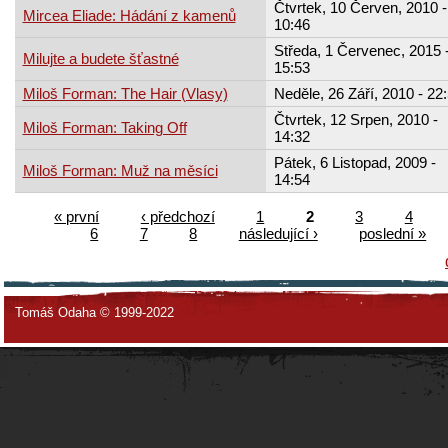
Čtvrtek, 10 Červen, 2010 -
Mircea Eliade: Hádání z kamenů
10:46
Středa, 1 Červenec, 2015 
Milujte a budete šťastné
15:53
Miloš Forman: The Hair (Vlasy)
Neděle, 26 Září, 2010 - 22
Čtvrtek, 12 Srpen, 2010 -
Miloš Forman: Taking Off
14:32
Pátek, 6 Listopad, 2009 -
Miloš Forman: Muž na měsíci
14:54
« první
‹ předchozí
1
2
3
4
6
7
8
následující ›
poslední »
Tomáš Odaha © 1999-2022