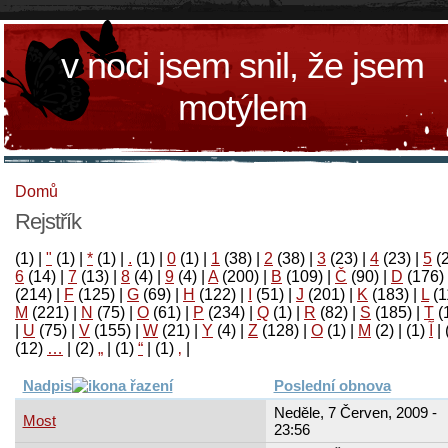
v noci jsem snil, že jsem
motýlem
Domů
Rejstřík
(1)
|
"
(1)
|
*
(1)
|
.
(1)
|
0
(1)
|
1
(38)
|
2
(38)
|
3
(23)
|
4
(23)
|
5
(
6
(14)
|
7
(13)
|
8
(4)
|
9
(4)
|
A
(200)
|
B
(109)
|
Č
(90)
|
D
(176)
(214)
|
F
(125)
|
G
(69)
|
H
(122)
|
I
(51)
|
J
(201)
|
K
(183)
|
L
(1
M
(221)
|
N
(75)
|
O
(61)
|
P
(234)
|
Q
(1)
|
R
(82)
|
S
(185)
|
T
(
|
U
(75)
|
V
(155)
|
W
(21)
|
Y
(4)
|
Z
(128)
|
Ο
(1)
|
М
(2)
|
(1)
آ
|
(12)
…
|
(2)
„
|
(1)
“
|
(1)
‚
|
Nadpis
Poslední obnova
Neděle, 7 Červen, 2009 -
Most
23:56