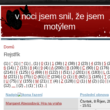
v noci jsem snil, že jsem
motýlem
Domů
Rejstřík
(1)
|
"
(1)
|
*
(1)
|
.
(1)
|
0
(1)
|
1
(38)
|
2
(38)
|
3
(23)
|
4
(23)
|
5
(
6
(14)
|
7
(13)
|
8
(4)
|
9
(4)
|
A
(200)
|
B
(109)
|
Č
(90)
|
D
(176)
(214)
|
F
(125)
|
G
(69)
|
H
(122)
|
I
(51)
|
J
(201)
|
K
(183)
|
L
(1
M
(221)
|
N
(75)
|
O
(61)
|
P
(234)
|
Q
(1)
|
R
(82)
|
S
(185)
|
T
(
|
U
(75)
|
V
(155)
|
W
(21)
|
Y
(4)
|
Z
(128)
|
Ο
(1)
|
М
(2)
|
(1)
آ
|
(12)
…
|
(2)
„
|
(1)
“
|
(1)
‚
|
Nadpis
Poslední obnova
Čtvrtek, 8 Říjen, 
Margaret Atwoodová: Hra na vraha
- 15:51