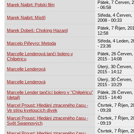
Pátek, 7 Červen, 
Marek Najbrt: Polski film
- 06:58
Středa, 4 Červen,
Marek Najbrt: Mistři
2008 - 00:33
Pátek, 7 Říjen, 201
Marek Dobeš: Choking Hazard
12:58
Středa, 4 Leden, 
Marcelo Piñeyro: Metoda
- 23:36
Marcelle Lenderová tančí bolero v
Pátek, 26 Červen,
Chilpéricu
2015 - 14:08
Úterý, 30 Červen,
Marcelle Lenderová
2015 - 14:12
Úterý, 30 Červen,
Marcelle Lenderová
2015 - 10:29
Marcelle Lender tančící bolero v "Chilpéricu"
Pátek, 26 Červen,
(detail)
2015 - 14:40
Marcel Proust: Hledání ztraceného času -
Čtvrtek, 7 Říjen, 
Ve stínu kvetoucích dívek
- 09:28
Marcel Proust: Hledání ztraceného času -
Čtvrtek, 7 Říjen, 
Svět Swannových
- 09:19
Čtvrtek, 7 Říjen, 
Marcel Proust: Hledání ztraceného času