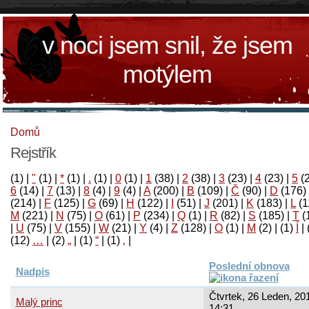
v noci jsem snil, že jsem
motýlem
Domů
Rejstřík
(1)
|
"
(1)
|
*
(1)
|
.
(1)
|
0
(1)
|
1
(38)
|
2
(38)
|
3
(23)
|
4
(23)
|
5
(
6
(14)
|
7
(13)
|
8
(4)
|
9
(4)
|
A
(200)
|
B
(109)
|
Č
(90)
|
D
(176)
(214)
|
F
(125)
|
G
(69)
|
H
(122)
|
I
(51)
|
J
(201)
|
K
(183)
|
L
(1
M
(221)
|
N
(75)
|
O
(61)
|
P
(234)
|
Q
(1)
|
R
(82)
|
S
(185)
|
T
(
|
U
(75)
|
V
(155)
|
W
(21)
|
Y
(4)
|
Z
(128)
|
Ο
(1)
|
М
(2)
|
(1)
آ
|
(12)
…
|
(2)
„
|
(1)
“
|
(1)
‚
|
Poslední obnova
Nadpis
Čtvrtek, 26 Leden, 201
Malý princ
14:31