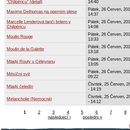
"Chilpéricu" (detail)
14:40
Pátek, 26 Červen, 201
Maxime Dethomas na operním plese
14:37
Marcelle Lenderová tančí bolero v
Pátek, 26 Červen, 201
Chilpéricu
14:08
Pátek, 26 Červen, 201
Moulin Rouge
13:33
Pátek, 26 Červen, 201
Moulin de la Galette
13:18
Pátek, 26 Červen, 201
Mladý Routy v Céleyranu
13:05
Pátek, 26 Červen, 201
Měsíční svit
09:22
Čtvrtek, 25 Červen, 2
Mladý čeledín
- 14:19
Čtvrtek, 25 Červen, 2
Melancholie (Nemocná)
- 14:12
1
2
3
4
5
6
7
8
následující ›
poslední »