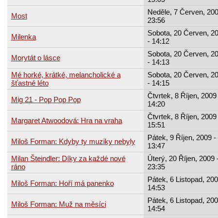
Neděle, 7 Červen, 200
Most
23:56
Sobota, 20 Červen, 2
Milenka
- 14:12
Sobota, 20 Červen, 2
Morytát o lásce
- 14:13
Mé horké, krátké, melancholické a
Sobota, 20 Červen, 2
šťastné léto
- 14:15
Čtvrtek, 8 Říjen, 2009 
Mig 21 - Pop Pop Pop
14:20
Čtvrtek, 8 Říjen, 2009 
Margaret Atwoodová: Hra na vraha
15:51
Pátek, 9 Říjen, 2009 -
Miloš Forman: Kdyby ty muziky nebyly
13:47
Milan Šteindler: Díky za každé nové
Úterý, 20 Říjen, 2009 
ráno
23:35
Pátek, 6 Listopad, 200
Miloš Forman: Hoří má panenko
14:53
Pátek, 6 Listopad, 200
Miloš Forman: Muž na měsíci
14:54