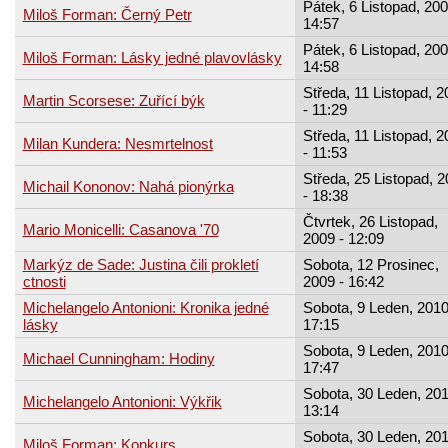
Pátek, 6 Listopad, 200
Miloš Forman: Černý Petr
14:57
Pátek, 6 Listopad, 200
Miloš Forman: Lásky jedné plavovlásky
14:58
Středa, 11 Listopad, 2
Martin Scorsese: Zuřící býk
- 11:29
Středa, 11 Listopad, 2
Milan Kundera: Nesmrtelnost
- 11:53
Středa, 25 Listopad, 
Michail Kononov: Nahá pionýrka
- 18:38
Čtvrtek, 26 Listopad,
Mario Monicelli: Casanova '70
2009 - 12:09
Markýz de Sade: Justina čili prokletí
Sobota, 12 Prosinec,
ctnosti
2009 - 16:42
Michelangelo Antonioni: Kronika jedné
Sobota, 9 Leden, 2010
lásky
17:15
Sobota, 9 Leden, 2010
Michael Cunningham: Hodiny
17:47
Sobota, 30 Leden, 201
Michelangelo Antonioni: Výkřik
13:14
Sobota, 30 Leden, 201
Miloš Forman: Konkurs