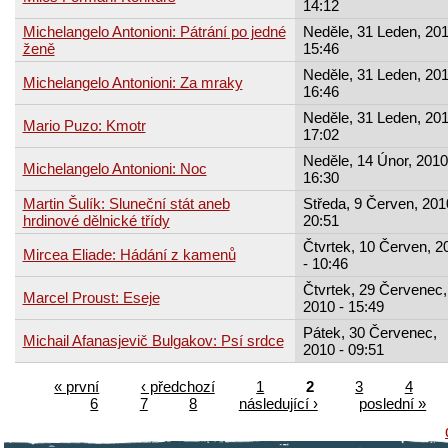
14:12
Michelangelo Antonioni: Pátrání po jedné
Neděle, 31 Leden, 201
ženě
15:46
Neděle, 31 Leden, 201
Michelangelo Antonioni: Za mraky
16:46
Neděle, 31 Leden, 201
Mario Puzo: Kmotr
17:02
Neděle, 14 Únor, 2010
Michelangelo Antonioni: Noc
16:30
Martin Šulík: Sluneční stát aneb
Středa, 9 Červen, 201
hrdinové dělnické třídy
20:51
Čtvrtek, 10 Červen, 2
Mircea Eliade: Hádání z kamenů
- 10:46
Čtvrtek, 29 Červenec,
Marcel Proust: Eseje
2010 - 15:49
Pátek, 30 Červenec,
Michail Afanasjevič Bulgakov: Psí srdce
2010 - 09:51
« první
‹ předchozí
1
2
3
4
6
7
8
následující ›
poslední »