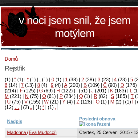
v noci jsem snil, že jsem
motýlem
Domů
Rejstřík
(1)
|
"
(1)
|
*
(1)
|
.
(1)
|
0
(1)
|
1
(38)
|
2
(38)
|
3
(23)
|
4
(23)
|
5
(
6
(14)
|
7
(13)
|
8
(4)
|
9
(4)
|
A
(200)
|
B
(109)
|
Č
(90)
|
D
(176)
(214)
|
F
(125)
|
G
(69)
|
H
(122)
|
I
(51)
|
J
(201)
|
K
(183)
|
L
(1
M
(221)
|
N
(75)
|
O
(61)
|
P
(234)
|
Q
(1)
|
R
(82)
|
S
(185)
|
T
(
|
U
(75)
|
V
(155)
|
W
(21)
|
Y
(4)
|
Z
(128)
|
Ο
(1)
|
М
(2)
|
(1)
آ
|
(12)
…
|
(2)
„
|
(1)
“
|
(1)
‚
|
Poslední obnova
Nadpis
Madonna (Eva Mudocci)
Čtvrtek, 25 Červen, 2015 - 1