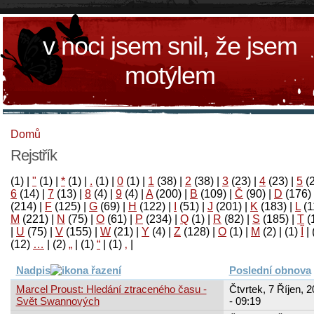
v noci jsem snil, že jsem
motýlem
Domů
Rejstřík
(1)
|
"
(1)
|
*
(1)
|
.
(1)
|
0
(1)
|
1
(38)
|
2
(38)
|
3
(23)
|
4
(23)
|
5
(
6
(14)
|
7
(13)
|
8
(4)
|
9
(4)
|
A
(200)
|
B
(109)
|
Č
(90)
|
D
(176)
(214)
|
F
(125)
|
G
(69)
|
H
(122)
|
I
(51)
|
J
(201)
|
K
(183)
|
L
(1
M
(221)
|
N
(75)
|
O
(61)
|
P
(234)
|
Q
(1)
|
R
(82)
|
S
(185)
|
T
(
|
U
(75)
|
V
(155)
|
W
(21)
|
Y
(4)
|
Z
(128)
|
Ο
(1)
|
М
(2)
|
(1)
آ
|
(12)
…
|
(2)
„
|
(1)
“
|
(1)
‚
|
Nadpis
Poslední obnova
Marcel Proust: Hledání ztraceného času -
Čtvrtek, 7 Říjen, 
Svět Swannových
- 09:19