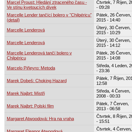
Marcel Proust: Hledání ztraceného času -
Čtvrtek, 7 Říjen, 
Ve stínu kvetoucích dívek
- 09:28
Marcelle Lender tančící bolero v "Chilpéricu"
Pátek, 26 Červen,
(detail)
2015 - 14:40
Úterý, 30 Červen,
Marcelle Lenderová
2015 - 10:29
Úterý, 30 Červen,
Marcelle Lenderová
2015 - 14:12
Marcelle Lenderová tančí bolero v
Pátek, 26 Červen,
Chilpéricu
2015 - 14:08
Středa, 4 Leden, 
Marcelo Piñeyro: Metoda
- 23:36
Pátek, 7 Říjen, 201
Marek Dobeš: Choking Hazard
12:58
Středa, 4 Červen,
Marek Najbrt: Mistři
2008 - 00:33
Pátek, 7 Červen,
Marek Najbrt: Polski film
2013 - 06:58
Čtvrtek, 8 Říjen, 
Margaret Atwoodová: Hra na vraha
- 15:51
Čtvrtek, 4 Červen,
Margaret Eleanor Atwoodová