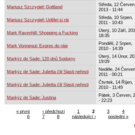
Středa, 12 Červen
Mariusz Szczygieł: Gottland
2013 - 11:44
Středa, 10 Srpen,
Mariusz Szczygieł: Udělej si ráj
2011 - 10:43
Úterý, 10 Září, 201
Mark Ravenhill: Shopping a Fucking
18:35
Pondělí, 2 Srpen,
Mark Vonnegut: Expres do ráje
2010 - 14:39
Úterý, 14 Únor, 20
Markýz de Sade: 120 dnů Sodomy
19:09
Neděle, 24 Červen
Markýz de Sade: Julietta čili Slasti neřesti
2011 - 00:21
Čtvrtek, 14 Říjen,
Markýz de Sade: Julietta čili Slasti neřesti
2010 - 11:49
Pátek, 3 Červen, 
Markýz de Sade: Justina
- 22:23
« první
‹ předchozí
1
2
3
4
6
7
8
následující ›
poslední »