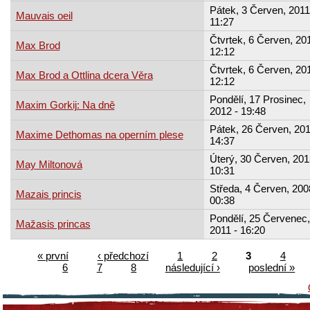
Pátek, 3 Červen, 2011
Mauvais oeil
11:27
Čtvrtek, 6 Červen, 201
Max Brod
12:12
Čtvrtek, 6 Červen, 201
Max Brod a Ottlina dcera Věra
12:12
Pondělí, 17 Prosinec,
Maxim Gorkij: Na dně
2012 - 19:48
Pátek, 26 Červen, 201
Maxime Dethomas na operním plese
14:37
Úterý, 30 Červen, 201
May Miltonová
10:31
Středa, 4 Červen, 200
Mazais princis
00:38
Pondělí, 25 Červenec,
Mažasis princas
2011 - 16:20
« první
‹ předchozí
1
2
3
4
6
7
8
následující ›
poslední »