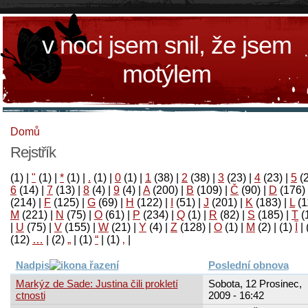
v noci jsem snil, že jsem
motýlem
Domů
Rejstřík
(1)
|
"
(1)
|
*
(1)
|
.
(1)
|
0
(1)
|
1
(38)
|
2
(38)
|
3
(23)
|
4
(23)
|
5
(
6
(14)
|
7
(13)
|
8
(4)
|
9
(4)
|
A
(200)
|
B
(109)
|
Č
(90)
|
D
(176)
(214)
|
F
(125)
|
G
(69)
|
H
(122)
|
I
(51)
|
J
(201)
|
K
(183)
|
L
(1
M
(221)
|
N
(75)
|
O
(61)
|
P
(234)
|
Q
(1)
|
R
(82)
|
S
(185)
|
T
(
|
U
(75)
|
V
(155)
|
W
(21)
|
Y
(4)
|
Z
(128)
|
Ο
(1)
|
М
(2)
|
(1)
آ
|
(12)
…
|
(2)
„
|
(1)
“
|
(1)
‚
|
Nadpis
Poslední obnova
Markýz de Sade: Justina čili prokletí
Sobota, 12 Prosinec,
ctnosti
2009 - 16:42