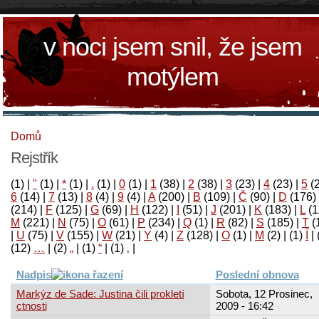
v noci jsem snil, že jsem
motýlem
Domů
Rejstřík
(1)
|
"
(1)
|
*
(1)
|
.
(1)
|
0
(1)
|
1
(38)
|
2
(38)
|
3
(23)
|
4
(23)
|
5
(
6
(14)
|
7
(13)
|
8
(4)
|
9
(4)
|
A
(200)
|
B
(109)
|
Č
(90)
|
D
(176)
(214)
|
F
(125)
|
G
(69)
|
H
(122)
|
I
(51)
|
J
(201)
|
K
(183)
|
L
(1
M
(221)
|
N
(75)
|
O
(61)
|
P
(234)
|
Q
(1)
|
R
(82)
|
S
(185)
|
T
(
|
U
(75)
|
V
(155)
|
W
(21)
|
Y
(4)
|
Z
(128)
|
Ο
(1)
|
М
(2)
|
(1)
آ
|
(12)
…
|
(2)
„
|
(1)
“
|
(1)
‚
|
Nadpis
Poslední obnova
Markýz de Sade: Justina čili prokletí
Sobota, 12 Prosinec,
ctnosti
2009 - 16:42