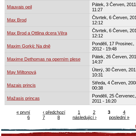
Pátek, 3 Červen, 2011
Mauvais oeil
11:27
Čtvrtek, 6 Červen, 201
Max Brod
12:12
Čtvrtek, 6 Červen, 201
Max Brod a Ottlina dcera Věra
12:12
Pondělí, 17 Prosinec,
Maxim Gorkij: Na dně
2012 - 19:48
Pátek, 26 Červen, 201
Maxime Dethomas na operním plese
14:37
Úterý, 30 Červen, 201
May Miltonová
10:31
Středa, 4 Červen, 200
Mazais princis
00:38
Pondělí, 25 Červenec,
Mažasis princas
2011 - 16:20
« první
‹ předchozí
1
2
3
4
6
7
8
následující ›
poslední »