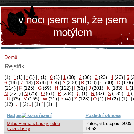
v noci jsem snil, že jsem
motýlem
Domů
Rejstřík
(1)
|
"
(1)
|
*
(1)
|
.
(1)
|
0
(1)
|
1
(38)
|
2
(38)
|
3
(23)
|
4
(23)
|
5
(
6
(14)
|
7
(13)
|
8
(4)
|
9
(4)
|
A
(200)
|
B
(109)
|
Č
(90)
|
D
(176)
(214)
|
F
(125)
|
G
(69)
|
H
(122)
|
I
(51)
|
J
(201)
|
K
(183)
|
L
(1
M
(221)
|
N
(75)
|
O
(61)
|
P
(234)
|
Q
(1)
|
R
(82)
|
S
(185)
|
T
(
|
U
(75)
|
V
(155)
|
W
(21)
|
Y
(4)
|
Z
(128)
|
Ο
(1)
|
М
(2)
|
(1)
آ
|
(12)
…
|
(2)
„
|
(1)
“
|
(1)
‚
|
Nadpis
Poslední obnova
Miloš Forman: Lásky jedné
Pátek, 6 Listopad, 2009 -
plavovlásky
14:58