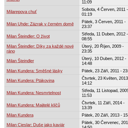
11:09
Sobota, 4 Červen, 2011 -
Milarepova chuť
01:19
Pátek, 3 Červen, 2011 -
Milan Uhde: Zázrak v černém domě
23:37
Středa, 11 Duben, 2012 -
Milan Šteindler: O život
08:55
Milan Šteindler: Díky za každé nové
Úterý, 20 Říjen, 2009 -
ráno
23:35
Úterý, 10 Duben, 2012 -
Milan Šteindler
14:48
Milan Kundera: Směšné lásky
Pátek, 23 Září, 2011 - 23
Čtvrtek, 23 Květen, 2013
Milan Kundera: Ptákovina
14:12
Středa, 11 Listopad, 2009
Milan Kundera: Nesmrtelnost
11:53
Čtvrtek, 11 Září, 2014 -
Milan Kundera: Majitelé klíčů
13:39
Milan Kundera
Pátek, 20 Září, 2013 - 15
Pátek, 30 Červenec, 201
Milan Cieslar: Duše jako kaviár
14:50