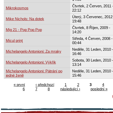
Čtvrtek, 2 Červen, 2011 
Mikrokosmos
22:12
Úterý, 3 Červenec, 2012 
Mike Nichols: Na dotek
19:48
Čtvrtek, 8 Říjen, 2009 -
Mig 21 - Pop Pop Pop
14:20
Středa, 4 Červen, 2008 -
Micul prinţ
00:44
Neděle, 31 Leden, 2010 
Michelangelo Antonioni: Za mraky
16:46
Sobota, 30 Leden, 2010 
Michelangelo Antonioni: Výkřik
13:14
Michelangelo Antonioni: Pátrání po
Neděle, 31 Leden, 2010 
jedné ženě
15:46
« první
‹ předchozí
1
2
3
4
6
7
8
následující ›
poslední »