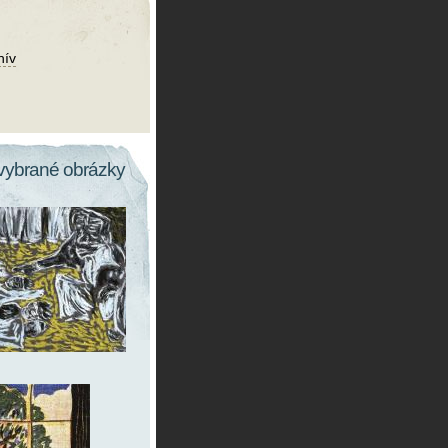
hív
vybrané obrázky