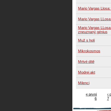
Mario Vargas Llosa:
Mario Vargas LLosa
Mario Vargas LLosa: 
zneuznaný génius
Muž s holí
Mikrokosmos
Mrtvé dítě
Modrej akt
Milenci
« první
‹ 
6
7