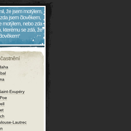
nil, že jsem motýlem,
 zda jsem člověkem,
 je motýlem, nebo zda
, kterému se zdá, že
 člověkem“
účastnění
daha
bal
íma
Saint-Exupéry
 Poe
ell
et
ch
ulouse-Lautrec
in