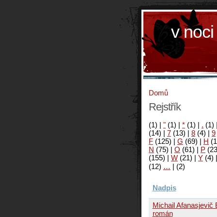
v noci
Domů
Rejstřík
(1)
|
"
(1)
|
*
(1)
|
.
(1)
(14)
|
7
(13)
|
8
(4)
|
9
F
(125)
|
G
(69)
|
H
(1
N
(75)
|
O
(61)
|
P
(2
(155)
|
W
(21)
|
Y
(4)
(12)
…
|
(2)
Nadpis
Michail Afanasjevič 
román