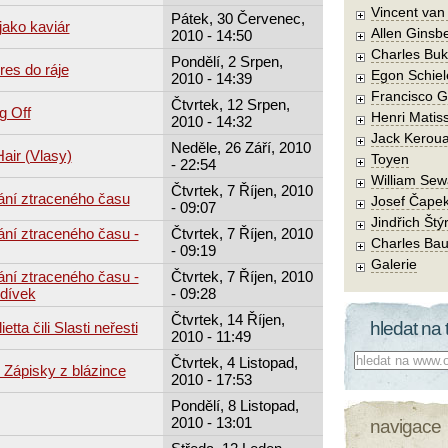
Vincent va
Pátek, 30 Červenec,
jako kaviár
Allen Ginsb
2010 - 14:50
Charles Buk
Pondělí, 2 Srpen,
es do ráje
Egon Schiel
2010 - 14:39
Francisco 
Čtvrtek, 12 Srpen,
g Off
Henri Matis
2010 - 14:32
Jack Kerou
Neděle, 26 Září, 2010
air (Vlasy)
Toyen
- 22:54
William Sew
Čtvrtek, 7 Říjen, 2010
ání ztraceného času
Josef Čape
- 09:07
Jindřich Štý
ání ztraceného času -
Čtvrtek, 7 Říjen, 2010
Charles Bau
- 09:19
Galerie
ání ztraceného času -
Čtvrtek, 7 Říjen, 2010
 dívek
- 09:28
Čtvrtek, 14 Říjen,
hledat na 
tta čili Slasti neřesti
2010 - 11:49
Co hledat:
Čtvrtek, 4 Listopad,
Zápisky z blázince
2010 - 17:53
Pondělí, 8 Listopad,
2010 - 13:01
navigace