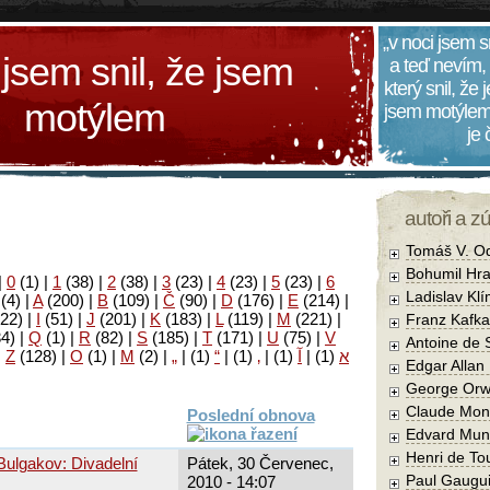
„v noci jsem s
 jsem snil, že jsem
a teď nevím,
který snil, že
motýlem
jsem motýlem
je
autoři a z
Tomáš V. O
Bohumil Hra
|
0
(1)
|
1
(38)
|
2
(38)
|
3
(23)
|
4
(23)
|
5
(23)
|
6
Ladislav Kl
(4)
|
A
(200)
|
B
(109)
|
Č
(90)
|
D
(176)
|
E
(214)
|
22)
|
I
(51)
|
J
(201)
|
K
(183)
|
L
(119)
|
M
(221)
|
Franz Kafka
34)
|
Q
(1)
|
R
(82)
|
S
(185)
|
T
(171)
|
U
(75)
|
V
Antoine de 
|
Z
(128)
|
Ο
(1)
|
М
(2)
|
„
|
(1)
“
|
(1)
‚
|
(1)
آ
|
(1)
א
Edgar Allan
George Orw
Claude Mon
Poslední obnova
Edvard Mun
Henri de To
Bulgakov: Divadelní
Pátek, 30 Červenec,
Paul Gaugu
2010 - 14:07