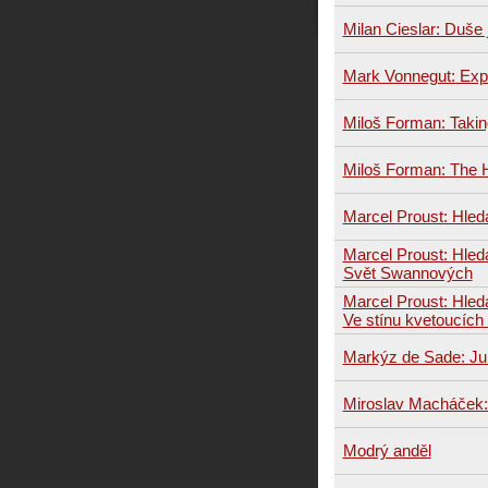
Milan Cieslar: Duše 
Mark Vonnegut: Expr
Miloš Forman: Takin
Miloš Forman: The H
Marcel Proust: Hled
Marcel Proust: Hled
Svět Swannových
Marcel Proust: Hled
Ve stínu kvetoucích
Markýz de Sade: Julie
Miroslav Macháček: 
Modrý anděl