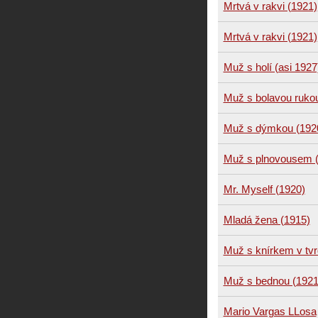
Mrtvá v rakvi (1921)
Mrtvá v rakvi (1921)
Muž s holí (asi 1927
Muž s bolavou ruko
Muž s dýmkou (192
Muž s plnovousem 
Mr. Myself (1920)
Mladá žena (1915)
Muž s knírkem v tv
Muž s bednou (1921
Mario Vargas LLosa