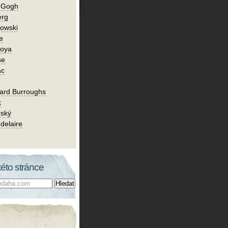
n Gogh
erg
owski
e
Goya
se
ac
ard Burroughs
k
rský
delaire
této stránce