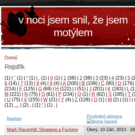
v noci jsem snil, že jsem
motýlem
Domů
Rejstřík
(1)
|
"
(1)
|
*
(1)
|
.
(1)
|
0
(1)
|
1
(38)
|
2
(38)
|
3
(23)
|
4
(23)
|
5
(
6
(14)
|
7
(13)
|
8
(4)
|
9
(4)
|
A
(200)
|
B
(109)
|
Č
(90)
|
D
(176)
(214)
|
F
(125)
|
G
(69)
|
H
(122)
|
I
(51)
|
J
(201)
|
K
(183)
|
L
(1
M
(221)
|
N
(75)
|
O
(61)
|
P
(234)
|
Q
(1)
|
R
(82)
|
S
(185)
|
T
(
|
U
(75)
|
V
(155)
|
W
(21)
|
Y
(4)
|
Z
(128)
|
Ο
(1)
|
М
(2)
|
(1)
آ
|
(12)
…
|
(2)
„
|
(1)
“
|
(1)
‚
|
Poslední obnova
Nadpis
Mark Ravenhill: Shopping a Fucking
Úterý, 10 Září, 2013 - 18