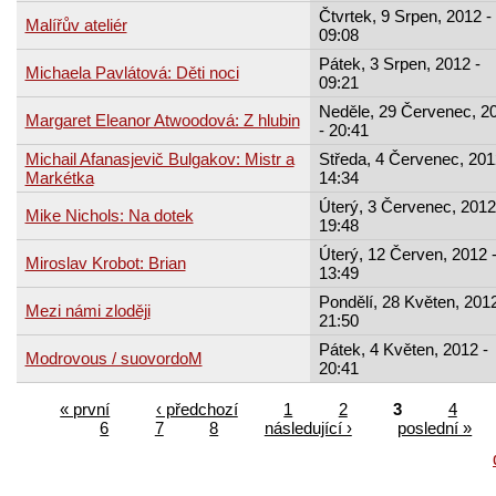
Čtvrtek, 9 Srpen, 2012 -
Malířův ateliér
09:08
Pátek, 3 Srpen, 2012 -
Michaela Pavlátová: Děti noci
09:21
Neděle, 29 Červenec, 2
Margaret Eleanor Atwoodová: Z hlubin
- 20:41
Michail Afanasjevič Bulgakov: Mistr a
Středa, 4 Červenec, 201
Markétka
14:34
Úterý, 3 Červenec, 2012
Mike Nichols: Na dotek
19:48
Úterý, 12 Červen, 2012 
Miroslav Krobot: Brian
13:49
Pondělí, 28 Květen, 2012
Mezi námi zloději
21:50
Pátek, 4 Květen, 2012 -
Modrovous / suovordoM
20:41
« první
‹ předchozí
1
2
3
4
6
7
8
následující ›
poslední »