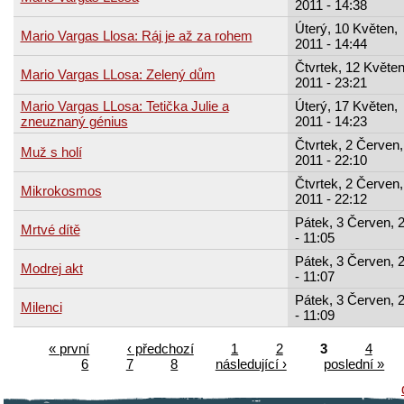
2011 - 14:38
Úterý, 10 Květen,
Mario Vargas Llosa: Ráj je až za rohem
2011 - 14:44
Čtvrtek, 12 Květen
Mario Vargas LLosa: Zelený dům
2011 - 23:21
Mario Vargas LLosa: Tetička Julie a
Úterý, 17 Květen,
zneuznaný génius
2011 - 14:23
Čtvrtek, 2 Červen,
Muž s holí
2011 - 22:10
Čtvrtek, 2 Červen,
Mikrokosmos
2011 - 22:12
Pátek, 3 Červen, 
Mrtvé dítě
- 11:05
Pátek, 3 Červen, 
Modrej akt
- 11:07
Pátek, 3 Červen, 
Milenci
- 11:09
« první
‹ předchozí
1
2
3
4
6
7
8
následující ›
poslední »