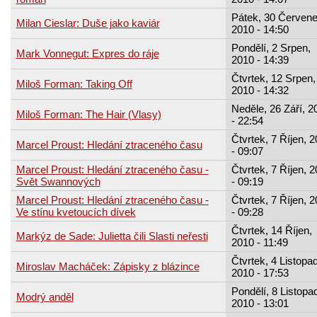
Pátek, 30 Červene
Milan Cieslar: Duše jako kaviár
2010 - 14:50
Pondělí, 2 Srpen,
Mark Vonnegut: Expres do ráje
2010 - 14:39
Čtvrtek, 12 Srpen,
Miloš Forman: Taking Off
2010 - 14:32
Neděle, 26 Září, 2
Miloš Forman: The Hair (Vlasy)
- 22:54
Čtvrtek, 7 Říjen, 
Marcel Proust: Hledání ztraceného času
- 09:07
Marcel Proust: Hledání ztraceného času -
Čtvrtek, 7 Říjen, 
Svět Swannových
- 09:19
Marcel Proust: Hledání ztraceného času -
Čtvrtek, 7 Říjen, 
Ve stínu kvetoucích dívek
- 09:28
Čtvrtek, 14 Říjen,
Markýz de Sade: Julietta čili Slasti neřesti
2010 - 11:49
Čtvrtek, 4 Listopad
Miroslav Macháček: Zápisky z blázince
2010 - 17:53
Pondělí, 8 Listopa
Modrý anděl
2010 - 13:01