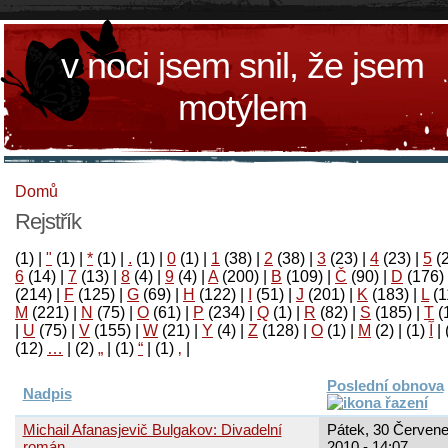
v noci jsem snil, že jsem
motýlem
Domů
Rejstřík
(1)
|
"
(1)
|
*
(1)
|
.
(1)
|
0
(1)
|
1
(38)
|
2
(38)
|
3
(23)
|
4
(23)
|
5
(
6
(14)
|
7
(13)
|
8
(4)
|
9
(4)
|
A
(200)
|
B
(109)
|
Č
(90)
|
D
(176)
(214)
|
F
(125)
|
G
(69)
|
H
(122)
|
I
(51)
|
J
(201)
|
K
(183)
|
L
(1
M
(221)
|
N
(75)
|
O
(61)
|
P
(234)
|
Q
(1)
|
R
(82)
|
S
(185)
|
T
(
|
U
(75)
|
V
(155)
|
W
(21)
|
Y
(4)
|
Z
(128)
|
Ο
(1)
|
М
(2)
|
(1)
آ
|
(12)
…
|
(2)
„
|
(1)
“
|
(1)
‚
|
Poslední obnova
Nadpis
Michail Afanasjevič Bulgakov: Divadelní
Pátek, 30 Červene
román
2010 - 14:07