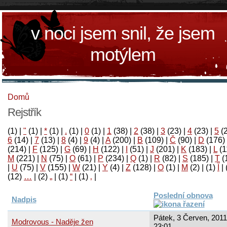
v noci jsem snil, že jsem
motýlem
Domů
Rejstřík
(1)
|
"
(1)
|
*
(1)
|
.
(1)
|
0
(1)
|
1
(38)
|
2
(38)
|
3
(23)
|
4
(23)
|
5
(
6
(14)
|
7
(13)
|
8
(4)
|
9
(4)
|
A
(200)
|
B
(109)
|
Č
(90)
|
D
(176)
(214)
|
F
(125)
|
G
(69)
|
H
(122)
|
I
(51)
|
J
(201)
|
K
(183)
|
L
(1
M
(221)
|
N
(75)
|
O
(61)
|
P
(234)
|
Q
(1)
|
R
(82)
|
S
(185)
|
T
(
|
U
(75)
|
V
(155)
|
W
(21)
|
Y
(4)
|
Z
(128)
|
Ο
(1)
|
М
(2)
|
(1)
آ
|
(12)
…
|
(2)
„
|
(1)
“
|
(1)
‚
|
Poslední obnova
Nadpis
Pátek, 3 Červen, 2011
Modrovous - Naděje žen
23:01