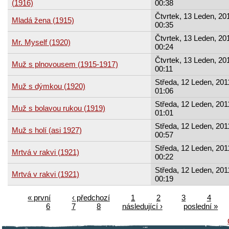
(1916)
00:38
Čtvrtek, 13 Leden, 201
Mladá žena (1915)
00:35
Čtvrtek, 13 Leden, 201
Mr. Myself (1920)
00:24
Čtvrtek, 13 Leden, 201
Muž s plnovousem (1915-1917)
00:11
Středa, 12 Leden, 201
Muž s dýmkou (1920)
01:06
Středa, 12 Leden, 201
Muž s bolavou rukou (1919)
01:01
Středa, 12 Leden, 201
Muž s holí (asi 1927)
00:57
Středa, 12 Leden, 201
Mrtvá v rakvi (1921)
00:22
Středa, 12 Leden, 201
Mrtvá v rakvi (1921)
00:19
« první
‹ předchozí
1
2
3
4
6
7
8
následující ›
poslední »