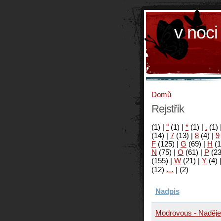
v noci
Domů
Rejstřík
(1)
|
"
(1)
|
*
(1)
|
.
(1)
(14)
|
7
(13)
|
8
(4)
|
9
F
(125)
|
G
(69)
|
H
(1
N
(75)
|
O
(61)
|
P
(2
(155)
|
W
(21)
|
Y
(4)
(12)
…
|
(2)
Nadpis
Modrovous - Naděje