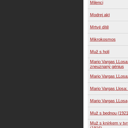
Milenci
Modrej akt
Mrtvé dítě
Mikrokosmos
Muž s holí
Mario Vargas LLosa: 
zneuznaný génius
Mario Vargas LLosa
Mario Vargas Llosa:
Mario Vargas LLosa
Muž s bednou (1921
Muž s knírkem v tv
(1916)