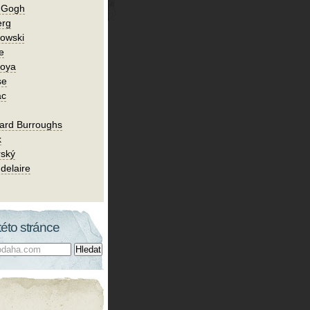
n Gogh
erg
owski
e
Goya
se
ac
ard Burroughs
k
rský
delaire
této stránce