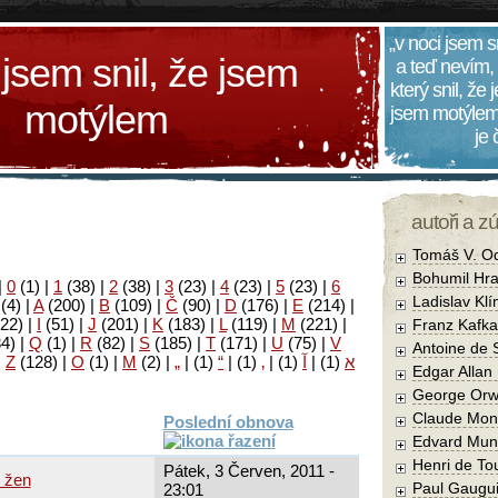
„v noci jsem s
 jsem snil, že jsem
a teď nevím,
který snil, že
motýlem
jsem motýlem
je
autoři a z
Tomáš V. O
Bohumil Hra
|
0
(1)
|
1
(38)
|
2
(38)
|
3
(23)
|
4
(23)
|
5
(23)
|
6
Ladislav Kl
(4)
|
A
(200)
|
B
(109)
|
Č
(90)
|
D
(176)
|
E
(214)
|
22)
|
I
(51)
|
J
(201)
|
K
(183)
|
L
(119)
|
M
(221)
|
Franz Kafka
34)
|
Q
(1)
|
R
(82)
|
S
(185)
|
T
(171)
|
U
(75)
|
V
Antoine de 
|
Z
(128)
|
Ο
(1)
|
М
(2)
|
„
|
(1)
“
|
(1)
‚
|
(1)
آ
|
(1)
א
Edgar Allan
George Orw
Claude Mon
Poslední obnova
Edvard Mun
Henri de To
Pátek, 3 Červen, 2011 -
 žen
Paul Gaugu
23:01