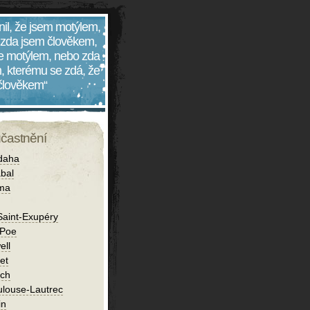
nil, že jsem motýlem,
 zda jsem člověkem,
 je motýlem, nebo zda
, kterému se zdá, že
 člověkem“
účastnění
daha
bal
íma
Saint-Exupéry
 Poe
ell
et
ch
ulouse-Lautrec
in