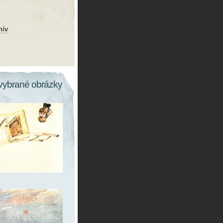
hív
vybrané obrázky