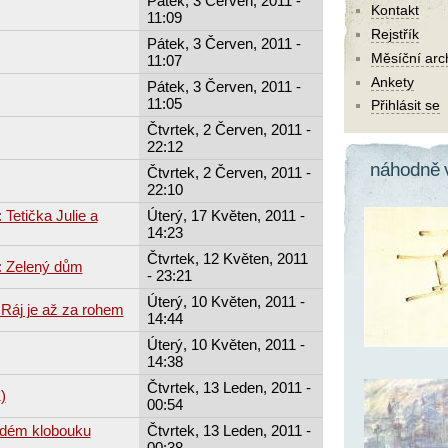
Pátek, 3 Červen, 2011 -
Kontakt
11:09
Rejstřík
Pátek, 3 Červen, 2011 -
Měsíční arc
11:07
Ankety
Pátek, 3 Červen, 2011 -
11:05
Přihlásit se
Čtvrtek, 2 Červen, 2011 -
22:12
náhodně 
Čtvrtek, 2 Červen, 2011 -
22:10
Tetička Julie a
Úterý, 17 Květen, 2011 -
14:23
Čtvrtek, 12 Květen, 2011
: Zelený dům
- 23:21
Úterý, 10 Květen, 2011 -
 Ráj je až za rohem
14:44
Úterý, 10 Květen, 2011 -
14:38
Čtvrtek, 13 Leden, 2011 -
)
00:54
rdém klobouku
Čtvrtek, 13 Leden, 2011 -
00:38