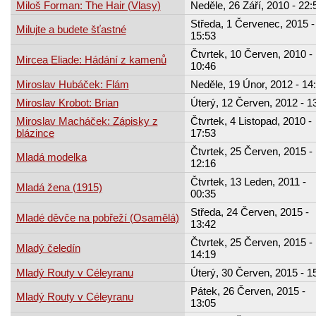
Miloš Forman: The Hair (Vlasy)
Neděle, 26 Září, 2010 - 22:
Středa, 1 Červenec, 2015 -
Milujte a budete šťastné
15:53
Čtvrtek, 10 Červen, 2010 -
Mircea Eliade: Hádání z kamenů
10:46
Miroslav Hubáček: Flám
Neděle, 19 Únor, 2012 - 14
Miroslav Krobot: Brian
Úterý, 12 Červen, 2012 - 1
Miroslav Macháček: Zápisky z
Čtvrtek, 4 Listopad, 2010 -
blázince
17:53
Čtvrtek, 25 Červen, 2015 -
Mladá modelka
12:16
Čtvrtek, 13 Leden, 2011 -
Mladá žena (1915)
00:35
Středa, 24 Červen, 2015 -
Mladé děvče na pobřeží (Osamělá)
13:42
Čtvrtek, 25 Červen, 2015 -
Mladý čeledín
14:19
Mladý Routy v Céleyranu
Úterý, 30 Červen, 2015 - 1
Pátek, 26 Červen, 2015 -
Mladý Routy v Céleyranu
13:05