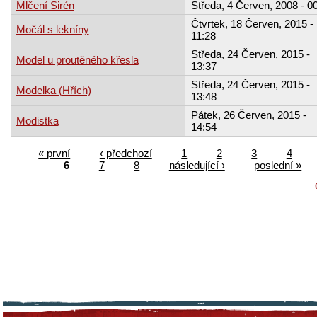
Mlčení Sirén
Středa, 4 Červen, 2008 - 0
Čtvrtek, 18 Červen, 2015 -
Močál s lekníny
11:28
Středa, 24 Červen, 2015 -
Model u proutěného křesla
13:37
Středa, 24 Červen, 2015 -
Modelka (Hřích)
13:48
Pátek, 26 Červen, 2015 -
Modistka
14:54
« první
‹ předchozí
1
2
3
4
6
7
8
následující ›
poslední »