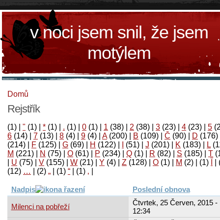
v noci jsem snil, že jsem
motýlem
Domů
Rejstřík
(1)
|
"
(1)
|
*
(1)
|
.
(1)
|
0
(1)
|
1
(38)
|
2
(38)
|
3
(23)
|
4
(23)
|
5
(
6
(14)
|
7
(13)
|
8
(4)
|
9
(4)
|
A
(200)
|
B
(109)
|
Č
(90)
|
D
(176)
(214)
|
F
(125)
|
G
(69)
|
H
(122)
|
I
(51)
|
J
(201)
|
K
(183)
|
L
(1
M
(221)
|
N
(75)
|
O
(61)
|
P
(234)
|
Q
(1)
|
R
(82)
|
S
(185)
|
T
(
|
U
(75)
|
V
(155)
|
W
(21)
|
Y
(4)
|
Z
(128)
|
Ο
(1)
|
М
(2)
|
(1)
آ
|
(12)
…
|
(2)
„
|
(1)
“
|
(1)
‚
|
Nadpis
Poslední obnova
Čtvrtek, 25 Červen, 2015 -
Milenci na pobřeží
12:34