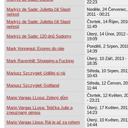
22:23
Markýz de Sade: Julietta čili Slasti
Neděle, 24 Červenec,
neřesti
2011 - 00:21
Markýz de Sade: Julietta čili Slasti
Čtvrtek, 14 Říjen, 201
neřesti
11:49
Úterý, 14 Únor, 2012 -
Markýz de Sade: 120 dnů Sodomy
19:09
Pondělí, 2 Srpen, 2010
Mark Vonnegut: Expres do ráje
14:39
Úterý, 10 Září, 2013 -
Mark Ravenhill: Shopping a Fucking
18:35
Středa, 10 Srpen, 201
Mariusz Szczygieł: Udělej si ráj
10:43
Středa, 12 Červen, 20
Mariusz Szczygieł: Gottland
11:44
Čtvrtek, 12 Květen, 2
Mario Vargas LLosa: Zelený dům
- 23:21
Mario Vargas LLosa: Tetička Julie a
Úterý, 17 Květen, 201
zneuznaný génius
14:23
Úterý, 10 Květen, 201
Mario Vargas Llosa: Ráj je až za rohem
14:44