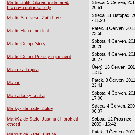
Martin Šulík: Sluneční stát aneb
Středa, 9 Červen, 201
hrdinové dělnické třídy
20:51
Středa, 11 Listopad, 
Martin Scorsese: Zuřící býk
- 11:29
Pátek, 3 Červen, 2011
Martin Huba: Incident
23:58
Sobota, 4 Červen, 201
Martin Crimp: Story
00:28
Sobota, 4 Červen, 201
Martin Crimp: Pokusy o její život
00:27
Úterý, 16 Červen, 201
Marocká krajina
11:16
Pátek, 3 Červen, 2011
Marnie
23:41
Sobota, 4 Červen, 201
Marná lásky snaha
17:06
Středa, 4 Červen, 200
Markýz de Sade: Zoloe
00:37
Markýz de Sade: Justina čili prokletí
Sobota, 12 Prosinec,
ctnosti
2009 - 16:42
Pátek, 3 Červen, 2011
Markýz de Sade: Justina