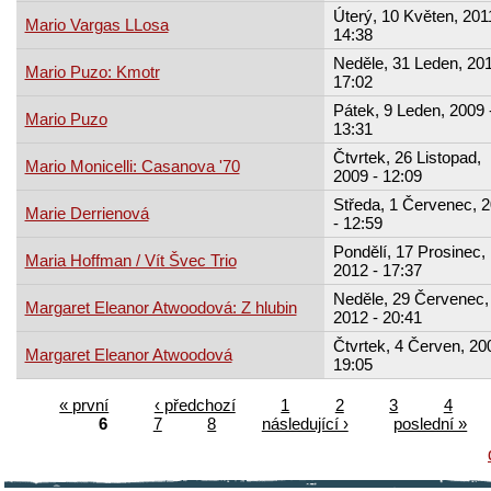
Úterý, 10 Květen, 201
Mario Vargas LLosa
14:38
Neděle, 31 Leden, 201
Mario Puzo: Kmotr
17:02
Pátek, 9 Leden, 2009 
Mario Puzo
13:31
Čtvrtek, 26 Listopad,
Mario Monicelli: Casanova '70
2009 - 12:09
Středa, 1 Červenec, 
Marie Derrienová
- 12:59
Pondělí, 17 Prosinec,
Maria Hoffman / Vít Švec Trio
2012 - 17:37
Neděle, 29 Červenec,
Margaret Eleanor Atwoodová: Z hlubin
2012 - 20:41
Čtvrtek, 4 Červen, 20
Margaret Eleanor Atwoodová
19:05
« první
‹ předchozí
1
2
3
4
6
7
8
následující ›
poslední »