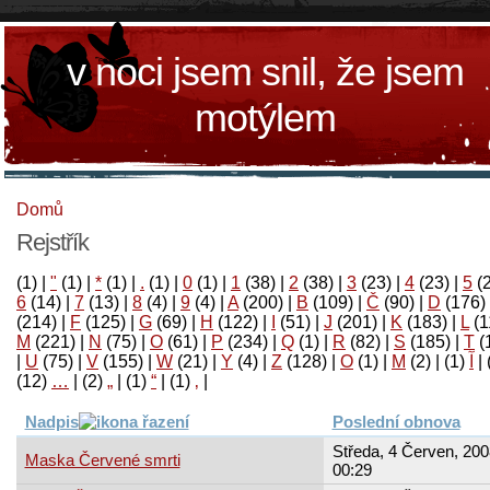
v noci jsem snil, že jsem
motýlem
Domů
Rejstřík
(1)
|
"
(1)
|
*
(1)
|
.
(1)
|
0
(1)
|
1
(38)
|
2
(38)
|
3
(23)
|
4
(23)
|
5
(
6
(14)
|
7
(13)
|
8
(4)
|
9
(4)
|
A
(200)
|
B
(109)
|
Č
(90)
|
D
(176)
(214)
|
F
(125)
|
G
(69)
|
H
(122)
|
I
(51)
|
J
(201)
|
K
(183)
|
L
(1
M
(221)
|
N
(75)
|
O
(61)
|
P
(234)
|
Q
(1)
|
R
(82)
|
S
(185)
|
T
(
|
U
(75)
|
V
(155)
|
W
(21)
|
Y
(4)
|
Z
(128)
|
Ο
(1)
|
М
(2)
|
(1)
آ
|
(12)
…
|
(2)
„
|
(1)
“
|
(1)
‚
|
Nadpis
Poslední obnova
Středa, 4 Červen, 200
Maska Červené smrti
00:29