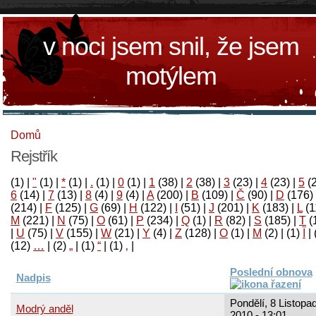
v noci jsem snil, že jsem
motýlem
Domů
Rejstřík
(1)
|
"
(1)
|
*
(1)
|
.
(1)
|
0
(1)
|
1
(38)
|
2
(38)
|
3
(23)
|
4
(23)
|
5
(
6
(14)
|
7
(13)
|
8
(4)
|
9
(4)
|
A
(200)
|
B
(109)
|
Č
(90)
|
D
(176)
(214)
|
F
(125)
|
G
(69)
|
H
(122)
|
I
(51)
|
J
(201)
|
K
(183)
|
L
(1
M
(221)
|
N
(75)
|
O
(61)
|
P
(234)
|
Q
(1)
|
R
(82)
|
S
(185)
|
T
(
|
U
(75)
|
V
(155)
|
W
(21)
|
Y
(4)
|
Z
(128)
|
Ο
(1)
|
М
(2)
|
(1)
آ
|
(12)
…
|
(2)
„
|
(1)
“
|
(1)
‚
|
Poslední obnova
Nadpis
Pondělí, 8 Listopad
Modrý anděl
2010 - 13:01