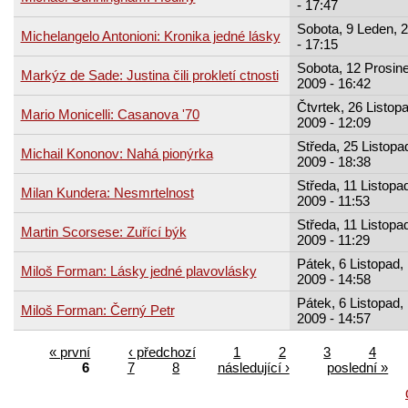
- 17:47
Sobota, 9 Leden, 
Michelangelo Antonioni: Kronika jedné lásky
- 17:15
Sobota, 12 Prosine
Markýz de Sade: Justina čili prokletí ctnosti
2009 - 16:42
Čtvrtek, 26 Listopa
Mario Monicelli: Casanova '70
2009 - 12:09
Středa, 25 Listopa
Michail Kononov: Nahá pionýrka
2009 - 18:38
Středa, 11 Listopa
Milan Kundera: Nesmrtelnost
2009 - 11:53
Středa, 11 Listopa
Martin Scorsese: Zuřící býk
2009 - 11:29
Pátek, 6 Listopad,
Miloš Forman: Lásky jedné plavovlásky
2009 - 14:58
Pátek, 6 Listopad,
Miloš Forman: Černý Petr
2009 - 14:57
« první
‹ předchozí
1
2
3
4
6
7
8
následující ›
poslední »