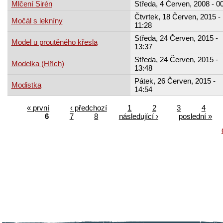
Mlčení Sirén
Středa, 4 Červen, 2008 - 0
Čtvrtek, 18 Červen, 2015 -
Močál s lekníny
11:28
Středa, 24 Červen, 2015 -
Model u proutěného křesla
13:37
Středa, 24 Červen, 2015 -
Modelka (Hřích)
13:48
Pátek, 26 Červen, 2015 -
Modistka
14:54
« první
‹ předchozí
1
2
3
4
6
7
8
následující ›
poslední »