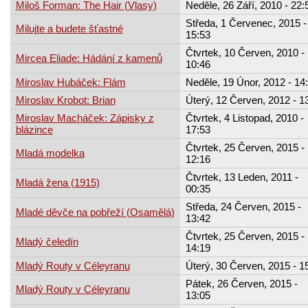
Miloš Forman: The Hair (Vlasy)
Neděle, 26 Září, 2010 - 22:
Středa, 1 Červenec, 2015 -
Milujte a budete šťastné
15:53
Čtvrtek, 10 Červen, 2010 -
Mircea Eliade: Hádání z kamenů
10:46
Miroslav Hubáček: Flám
Neděle, 19 Únor, 2012 - 14
Miroslav Krobot: Brian
Úterý, 12 Červen, 2012 - 1
Miroslav Macháček: Zápisky z
Čtvrtek, 4 Listopad, 2010 -
blázince
17:53
Čtvrtek, 25 Červen, 2015 -
Mladá modelka
12:16
Čtvrtek, 13 Leden, 2011 -
Mladá žena (1915)
00:35
Středa, 24 Červen, 2015 -
Mladé děvče na pobřeží (Osamělá)
13:42
Čtvrtek, 25 Červen, 2015 -
Mladý čeledín
14:19
Mladý Routy v Céleyranu
Úterý, 30 Červen, 2015 - 1
Pátek, 26 Červen, 2015 -
Mladý Routy v Céleyranu
13:05