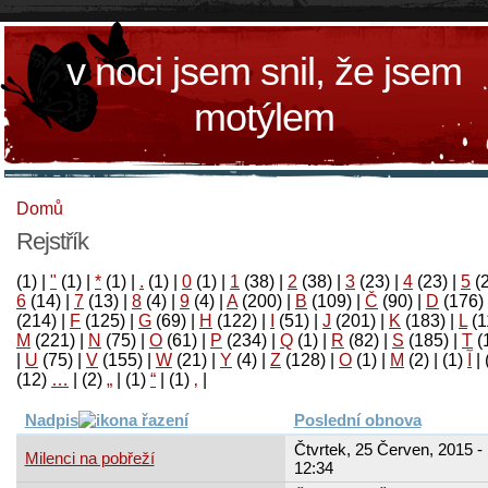
v noci jsem snil, že jsem
motýlem
Domů
Rejstřík
(1)
|
"
(1)
|
*
(1)
|
.
(1)
|
0
(1)
|
1
(38)
|
2
(38)
|
3
(23)
|
4
(23)
|
5
(
6
(14)
|
7
(13)
|
8
(4)
|
9
(4)
|
A
(200)
|
B
(109)
|
Č
(90)
|
D
(176)
(214)
|
F
(125)
|
G
(69)
|
H
(122)
|
I
(51)
|
J
(201)
|
K
(183)
|
L
(1
M
(221)
|
N
(75)
|
O
(61)
|
P
(234)
|
Q
(1)
|
R
(82)
|
S
(185)
|
T
(
|
U
(75)
|
V
(155)
|
W
(21)
|
Y
(4)
|
Z
(128)
|
Ο
(1)
|
М
(2)
|
(1)
آ
|
(12)
…
|
(2)
„
|
(1)
“
|
(1)
‚
|
Nadpis
Poslední obnova
Čtvrtek, 25 Červen, 2015 -
Milenci na pobřeží
12:34