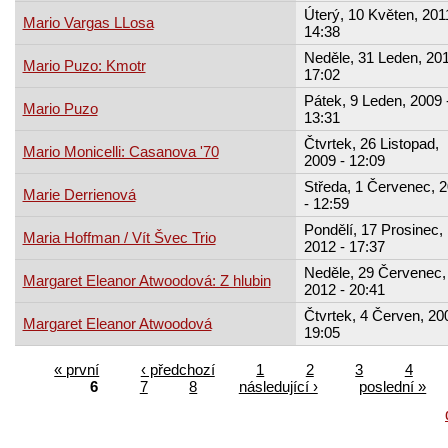
Úterý, 10 Květen, 201
Mario Vargas LLosa
14:38
Neděle, 31 Leden, 201
Mario Puzo: Kmotr
17:02
Pátek, 9 Leden, 2009 
Mario Puzo
13:31
Čtvrtek, 26 Listopad,
Mario Monicelli: Casanova '70
2009 - 12:09
Středa, 1 Červenec, 
Marie Derrienová
- 12:59
Pondělí, 17 Prosinec,
Maria Hoffman / Vít Švec Trio
2012 - 17:37
Neděle, 29 Červenec,
Margaret Eleanor Atwoodová: Z hlubin
2012 - 20:41
Čtvrtek, 4 Červen, 20
Margaret Eleanor Atwoodová
19:05
« první
‹ předchozí
1
2
3
4
6
7
8
následující ›
poslední »