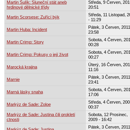
Martin Šulík: Sluneční stát aneb
Středa, 9 Červen, 201
hrdinové dělnické třídy
20:51
Středa, 11 Listopad, 
Martin Scorsese: Zuřící býk
- 11:29
Pátek, 3 Červen, 2011
Martin Huba: Incident
23:58
Sobota, 4 Červen, 201
Martin Crimp: Story
00:28
Sobota, 4 Červen, 201
Martin Crimp: Pokusy o její život
00:27
Úterý, 16 Červen, 201
Marocká krajina
11:16
Pátek, 3 Červen, 2011
Marnie
23:41
Sobota, 4 Červen, 201
Marná lásky snaha
17:06
Středa, 4 Červen, 200
Markýz de Sade: Zoloe
00:37
Markýz de Sade: Justina čili prokletí
Sobota, 12 Prosinec,
ctnosti
2009 - 16:42
Pátek, 3 Červen, 2011
Markýz de Sade: Justina