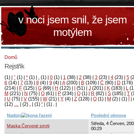
v noci jsem snil, že jsem
motýlem
Domů
Rejstřík
(1)
|
"
(1)
|
*
(1)
|
.
(1)
|
0
(1)
|
1
(38)
|
2
(38)
|
3
(23)
|
4
(23)
|
5
(
6
(14)
|
7
(13)
|
8
(4)
|
9
(4)
|
A
(200)
|
B
(109)
|
Č
(90)
|
D
(176)
(214)
|
F
(125)
|
G
(69)
|
H
(122)
|
I
(51)
|
J
(201)
|
K
(183)
|
L
(1
M
(221)
|
N
(75)
|
O
(61)
|
P
(234)
|
Q
(1)
|
R
(82)
|
S
(185)
|
T
(
|
U
(75)
|
V
(155)
|
W
(21)
|
Y
(4)
|
Z
(128)
|
Ο
(1)
|
М
(2)
|
(1)
آ
|
(12)
…
|
(2)
„
|
(1)
“
|
(1)
‚
|
Nadpis
Poslední obnova
Středa, 4 Červen, 200
Maska Červené smrti
00:29