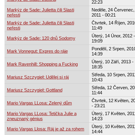
22:23
Markýz de Sade: Julietta čili Slasti
Neděle, 24 Červenec,
neřesti
2011 - 00:21
Markýz de Sade: Julietta čili Slasti
Čtvrtek, 14 Říjen, 201
neřesti
11:49
Úterý, 14 Únor, 2012 -
Markýz de Sade: 120 dnů Sodomy
19:09
Pondělí, 2 Srpen, 2010
Mark Vonnegut: Expres do ráje
14:39
Úterý, 10 Září, 2013 -
Mark Ravenhill: Shopping a Fucking
18:35
Středa, 10 Srpen, 201
Mariusz Szczygieł: Udělej si ráj
10:43
Středa, 12 Červen, 20
Mariusz Szczygieł: Gottland
11:44
Čtvrtek, 12 Květen, 2
Mario Vargas LLosa: Zelený dům
- 23:21
Mario Vargas LLosa: Tetička Julie a
Úterý, 17 Květen, 201
zneuznaný génius
14:23
Úterý, 10 Květen, 201
Mario Vargas Llosa: Ráj je až za rohem
14:44