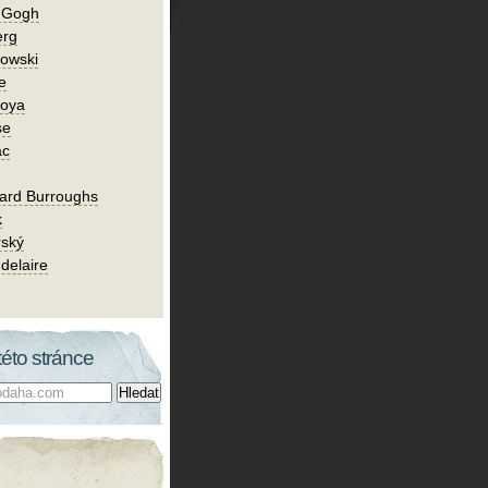
n Gogh
erg
owski
e
Goya
se
ac
ard Burroughs
k
rský
delaire
této stránce