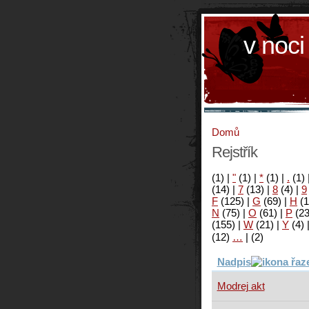
v noci
Domů
Rejstřík
(1)
|
"
(1)
|
*
(1)
|
.
(1)
(14)
|
7
(13)
|
8
(4)
|
9
F
(125)
|
G
(69)
|
H
(1
N
(75)
|
O
(61)
|
P
(2
(155)
|
W
(21)
|
Y
(4)
(12)
…
|
(2)
Nadpis
Modrej akt