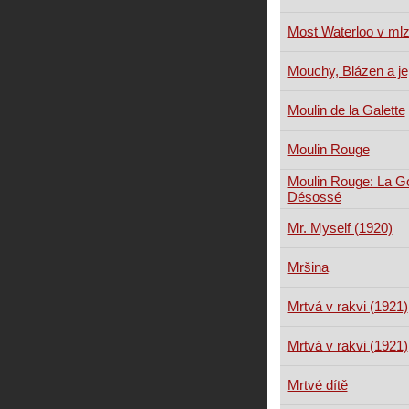
Most Waterloo v ml
Mouchy, Blázen a je
Moulin de la Galette
Moulin Rouge
Moulin Rouge: La Go
Désossé
Mr. Myself (1920)
Mršina
Mrtvá v rakvi (1921)
Mrtvá v rakvi (1921)
Mrtvé dítě