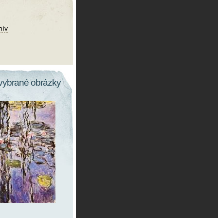
hív
vybrané obrázky