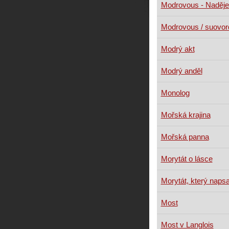
Modrovous - Naděje
Modrovous / suovo
Modrý akt
Modrý anděl
Monolog
Mořská krajina
Mořská panna
Morytát o lásce
Morytát, který napsal
Most
Most v Langlois