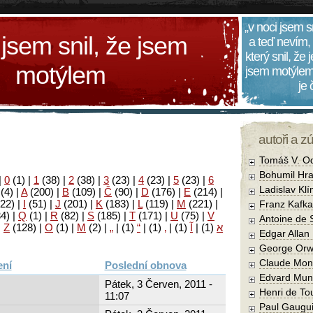
„v noci jsem s
 jsem snil, že jsem
a teď nevím,
který snil, že
motýlem
jsem motýlem
je
autoři a z
Tomáš V. O
Bohumil Hra
|
0
(1)
|
1
(38)
|
2
(38)
|
3
(23)
|
4
(23)
|
5
(23)
|
6
Ladislav Kl
(4)
|
A
(200)
|
B
(109)
|
Č
(90)
|
D
(176)
|
E
(214)
|
22)
|
I
(51)
|
J
(201)
|
K
(183)
|
L
(119)
|
M
(221)
|
Franz Kafka
34)
|
Q
(1)
|
R
(82)
|
S
(185)
|
T
(171)
|
U
(75)
|
V
Antoine de 
|
Z
(128)
|
Ο
(1)
|
М
(2)
|
„
|
(1)
“
|
(1)
‚
|
(1)
آ
|
(1)
א
Edgar Allan
George Orw
Claude Mon
Poslední obnova
Edvard Mun
Pátek, 3 Červen, 2011 -
Henri de To
11:07
Paul Gaugu