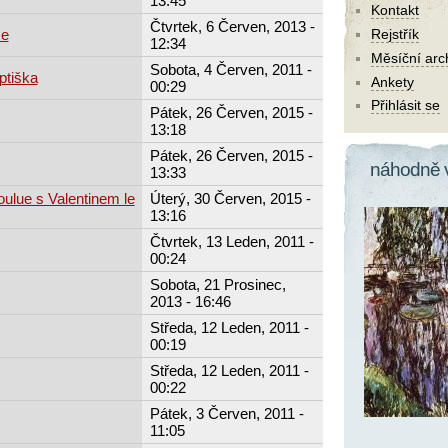
13:45
Kontakt
Čtvrtek, 6 Červen, 2013 -
ze
Rejstřík
12:34
Měsíční arc
Sobota, 4 Červen, 2011 -
ptiška
Ankety
00:29
Přihlásit se
Pátek, 26 Červen, 2015 -
13:18
Pátek, 26 Červen, 2015 -
náhodně 
13:33
ulue s Valentinem le
Úterý, 30 Červen, 2015 -
13:16
Čtvrtek, 13 Leden, 2011 -
00:24
Sobota, 21 Prosinec,
2013 - 16:46
Středa, 12 Leden, 2011 -
00:19
Středa, 12 Leden, 2011 -
00:22
Pátek, 3 Červen, 2011 -
11:05