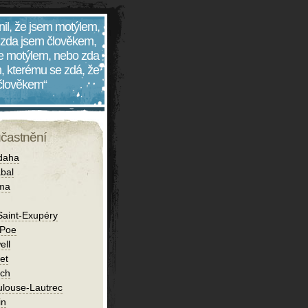
nil, že jsem motýlem,
 zda jsem člověkem,
 je motýlem, nebo zda
, kterému se zdá, že
 člověkem“
účastnění
daha
bal
íma
Saint-Exupéry
 Poe
ell
et
ch
ulouse-Lautrec
in