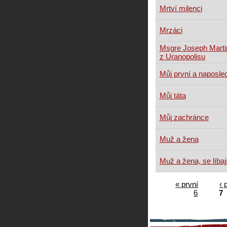
Mrtví milenci
Mrzáci
Msgre Joseph Martin
z Uranopolisu
Můj první a naposle
Můj táta
Můj zachránce
Muž a žena
Muž a žena, se líbaj
« první
‹ 
6
7