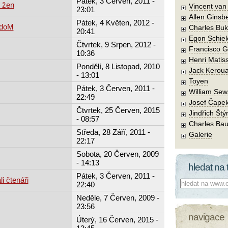
Pátek, 3 Červen, 2011 -
 žen
Vincent va
23:01
Allen Ginsb
Pátek, 4 Květen, 2012 -
rdoM
Charles Buk
20:41
Egon Schiel
Čtvrtek, 9 Srpen, 2012 -
Francisco 
10:36
Henri Matis
Pondělí, 8 Listopad, 2010
Jack Kerou
- 13:01
Toyen
Pátek, 3 Červen, 2011 -
William Sew
22:49
Josef Čape
Čtvrtek, 25 Červen, 2015
Jindřich Štý
- 08:57
Charles Bau
Středa, 28 Září, 2011 -
Galerie
22:17
Sobota, 20 Červen, 2009
- 14:13
hledat na 
Pátek, 3 Červen, 2011 -
i čtenáři
Co hledat:
22:40
Neděle, 7 Červen, 2009 -
23:56
navigace
Úterý, 16 Červen, 2015 -