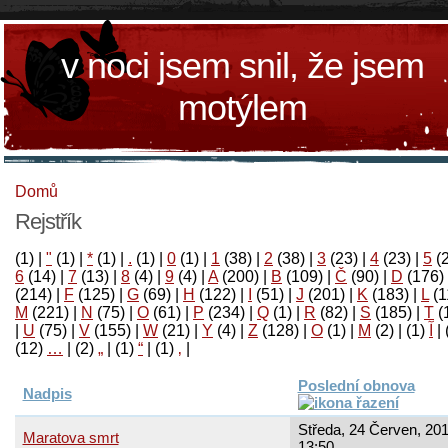
v noci jsem snil, že jsem
motýlem
Domů
Rejstřík
(1)
|
"
(1)
|
*
(1)
|
.
(1)
|
0
(1)
|
1
(38)
|
2
(38)
|
3
(23)
|
4
(23)
|
5
(
6
(14)
|
7
(13)
|
8
(4)
|
9
(4)
|
A
(200)
|
B
(109)
|
Č
(90)
|
D
(176)
(214)
|
F
(125)
|
G
(69)
|
H
(122)
|
I
(51)
|
J
(201)
|
K
(183)
|
L
(1
M
(221)
|
N
(75)
|
O
(61)
|
P
(234)
|
Q
(1)
|
R
(82)
|
S
(185)
|
T
(
|
U
(75)
|
V
(155)
|
W
(21)
|
Y
(4)
|
Z
(128)
|
Ο
(1)
|
М
(2)
|
(1)
آ
|
(12)
…
|
(2)
„
|
(1)
“
|
(1)
‚
|
Poslední obnova
Nadpis
Středa, 24 Červen, 201
Maratova smrt
13:50