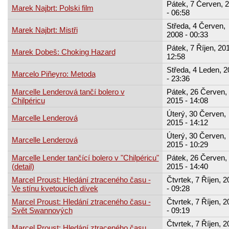
Pátek, 7 Červen, 
Marek Najbrt: Polski film
- 06:58
Středa, 4 Červen,
Marek Najbrt: Mistři
2008 - 00:33
Pátek, 7 Říjen, 201
Marek Dobeš: Choking Hazard
12:58
Středa, 4 Leden, 
Marcelo Piñeyro: Metoda
- 23:36
Marcelle Lenderová tančí bolero v
Pátek, 26 Červen,
Chilpéricu
2015 - 14:08
Úterý, 30 Červen,
Marcelle Lenderová
2015 - 14:12
Úterý, 30 Červen,
Marcelle Lenderová
2015 - 10:29
Marcelle Lender tančící bolero v "Chilpéricu"
Pátek, 26 Červen,
(detail)
2015 - 14:40
Marcel Proust: Hledání ztraceného času -
Čtvrtek, 7 Říjen, 
Ve stínu kvetoucích dívek
- 09:28
Marcel Proust: Hledání ztraceného času -
Čtvrtek, 7 Říjen, 
Svět Swannových
- 09:19
Čtvrtek, 7 Říjen, 
Marcel Proust: Hledání ztraceného času