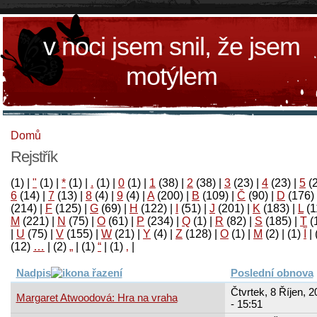
v noci jsem snil, že jsem
motýlem
Domů
Rejstřík
(1)
|
"
(1)
|
*
(1)
|
.
(1)
|
0
(1)
|
1
(38)
|
2
(38)
|
3
(23)
|
4
(23)
|
5
(
6
(14)
|
7
(13)
|
8
(4)
|
9
(4)
|
A
(200)
|
B
(109)
|
Č
(90)
|
D
(176)
(214)
|
F
(125)
|
G
(69)
|
H
(122)
|
I
(51)
|
J
(201)
|
K
(183)
|
L
(1
M
(221)
|
N
(75)
|
O
(61)
|
P
(234)
|
Q
(1)
|
R
(82)
|
S
(185)
|
T
(
|
U
(75)
|
V
(155)
|
W
(21)
|
Y
(4)
|
Z
(128)
|
Ο
(1)
|
М
(2)
|
(1)
آ
|
(12)
…
|
(2)
„
|
(1)
“
|
(1)
‚
|
Nadpis
Poslední obnova
Čtvrtek, 8 Říjen, 
Margaret Atwoodová: Hra na vraha
- 15:51