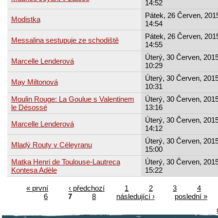
14:52
Pátek, 26 Červen, 2015
Modistka
14:54
Pátek, 26 Červen, 2015
Messalina sestupuje ze schodiště
14:55
Úterý, 30 Červen, 2015
Marcelle Lenderová
10:29
Úterý, 30 Červen, 2015
May Miltonová
10:31
Moulin Rouge: La Goulue s Valentinem
Úterý, 30 Červen, 2015
le Désossé
13:16
Úterý, 30 Červen, 2015
Marcelle Lenderová
14:12
Úterý, 30 Červen, 2015
Mladý Routy v Céleyranu
15:00
Matka Henri de Toulouse-Lautreca
Úterý, 30 Červen, 2015
Kontesa Adèle
15:22
« první
‹ předchozí
1
2
3
4
6
7
8
následující ›
poslední »