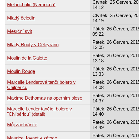
Čtvrtek, 25 Červen, 20
Melancholie (Nemocná)
14:12
Čtvrtek, 25 Červen, 20
Mladý čeledín
14:19
Pátek, 26 Červen, 2015
Měsíční svit
09:22
Pátek, 26 Červen, 2015
Mladý Routy v Céleyranu
13:05
Pátek, 26 Červen, 2015
Moulin de la Galette
13:18
Pátek, 26 Červen, 2015
Moulin Rouge
13:33
Marcelle Lenderová tančí bolero v
Pátek, 26 Červen, 2015
Chilpéricu
14:08
Pátek, 26 Červen, 2015
Maxime Dethomas na operním plese
14:37
Marcelle Lender tančící bolero v
Pátek, 26 Červen, 2015
"Chilpéricu" (detail)
14:40
Pátek, 26 Červen, 2015
Můj zachránce
14:49
Pátek, 26 Červen, 2015
Maurice Joyant v zátoce