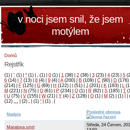
v noci jsem snil, že jsem
motýlem
Domů
Rejstřík
(1)
|
"
(1)
|
*
(1)
|
.
(1)
|
0
(1)
|
1
(38)
|
2
(38)
|
3
(23)
|
4
(23)
|
5
(
6
(14)
|
7
(13)
|
8
(4)
|
9
(4)
|
A
(200)
|
B
(109)
|
Č
(90)
|
D
(176)
(214)
|
F
(125)
|
G
(69)
|
H
(122)
|
I
(51)
|
J
(201)
|
K
(183)
|
L
(1
M
(221)
|
N
(75)
|
O
(61)
|
P
(234)
|
Q
(1)
|
R
(82)
|
S
(185)
|
T
(
|
U
(75)
|
V
(155)
|
W
(21)
|
Y
(4)
|
Z
(128)
|
Ο
(1)
|
М
(2)
|
(1)
آ
|
(12)
…
|
(2)
„
|
(1)
“
|
(1)
‚
|
Poslední obnova
Nadpis
Středa, 24 Červen, 201
Maratova smrt
13:50