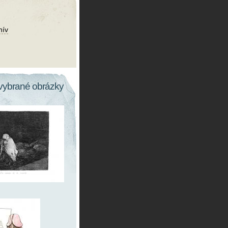
hív
vybrané obrázky