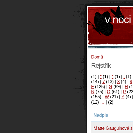
v noci
Domů
Rejstřík
(1)
|
"
(1)
|
*
(1)
|
.
(1)
(14)
|
7
(13)
|
8
(4)
|
9
F
(125)
|
G
(69)
|
H
(1
N
(75)
|
O
(61)
|
P
(2
(155)
|
W
(21)
|
Y
(4)
(12)
…
|
(2)
Nadpis
Matte Gauguinová s