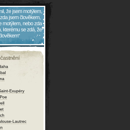
nil, že jsem motýlem,
 zda jsem člověkem,
 je motýlem, nebo zda
, kterému se zdá, že
 člověkem“
účastnění
daha
bal
íma
Saint-Exupéry
 Poe
ell
et
ch
ulouse-Lautrec
in