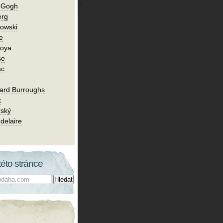
n Gogh
erg
owski
e
Goya
se
ac
ard Burroughs
k
rský
delaire
této stránce