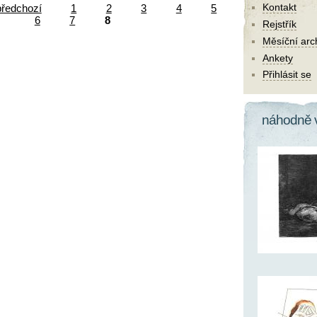
Kontakt
předchozí
1
2
3
4
5
6
7
8
Rejstřík
Měsíční arc
Ankety
Přihlásit se
náhodně 