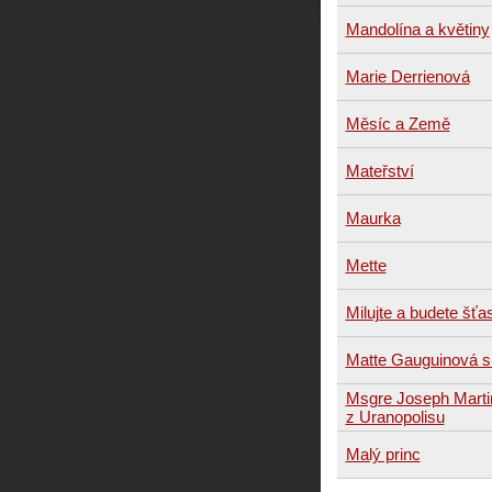
Mandolína a květiny
Marie Derrienová
Měsíc a Země
Mateřství
Maurka
Mette
Milujte a budete šťa
Matte Gauguinová s
Msgre Joseph Martin
z Uranopolisu
Malý princ