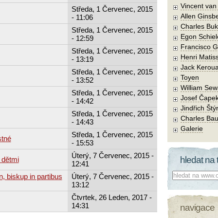
Vincent va
Středa, 1 Červenec, 2015
Allen Ginsb
- 11:06
Charles Buk
Středa, 1 Červenec, 2015
Egon Schiel
- 12:59
Francisco 
Středa, 1 Červenec, 2015
Henri Matis
- 13:19
Jack Kerou
Středa, 1 Červenec, 2015
Toyen
- 13:52
William Sew
Středa, 1 Červenec, 2015
Josef Čape
- 14:42
Jindřich Štý
Středa, 1 Červenec, 2015
Charles Bau
- 14:43
Galerie
Středa, 1 Červenec, 2015
stné
- 15:53
Úterý, 7 Červenec, 2015 -
hledat na 
 dětmi
12:41
Co hledat:
, biskup in partibus
Úterý, 7 Červenec, 2015 -
13:12
Čtvrtek, 26 Leden, 2017 -
14:31
navigace