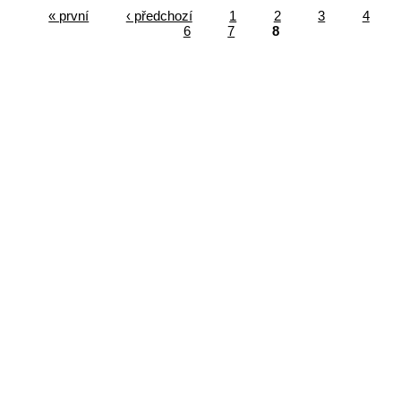
« první
‹ předchozí
1
2
3
4
6
7
8