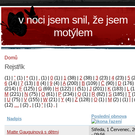
v noci jsem snil, že jsem
motýlem
Domů
Rejstřík
(1)
|
"
(1)
|
*
(1)
|
.
(1)
|
0
(1)
|
1
(38)
|
2
(38)
|
3
(23)
|
4
(23)
|
5
(
6
(14)
|
7
(13)
|
8
(4)
|
9
(4)
|
A
(200)
|
B
(109)
|
Č
(90)
|
D
(176)
(214)
|
F
(125)
|
G
(69)
|
H
(122)
|
I
(51)
|
J
(201)
|
K
(183)
|
L
(1
M
(221)
|
N
(75)
|
O
(61)
|
P
(234)
|
Q
(1)
|
R
(82)
|
S
(185)
|
T
(
|
U
(75)
|
V
(155)
|
W
(21)
|
Y
(4)
|
Z
(128)
|
Ο
(1)
|
М
(2)
|
(1)
آ
|
(12)
…
|
(2)
„
|
(1)
“
|
(1)
‚
|
Poslední obnova
Nadpis
Středa, 1 Červenec, 
Matte Gauguinová s dětmi
- 09:56