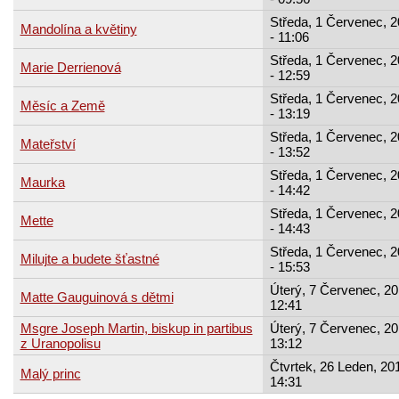
Středa, 1 Červenec, 
Mandolína a květiny
- 11:06
Středa, 1 Červenec, 
Marie Derrienová
- 12:59
Středa, 1 Červenec, 
Měsíc a Země
- 13:19
Středa, 1 Červenec, 
Mateřství
- 13:52
Středa, 1 Červenec, 
Maurka
- 14:42
Středa, 1 Červenec, 
Mette
- 14:43
Středa, 1 Červenec, 
Milujte a budete šťastné
- 15:53
Úterý, 7 Červenec, 20
Matte Gauguinová s dětmi
12:41
Msgre Joseph Martin, biskup in partibus
Úterý, 7 Červenec, 20
z Uranopolisu
13:12
Čtvrtek, 26 Leden, 201
Malý princ
14:31