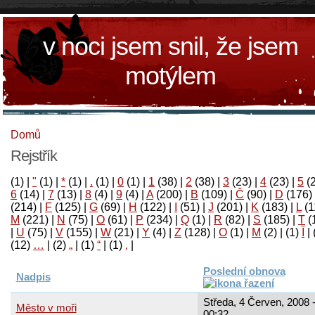
v noci jsem snil, že jsem
motýlem
Domů
Rejstřík
(1)
|
"
(1)
|
*
(1)
|
.
(1)
|
0
(1)
|
1
(38)
|
2
(38)
|
3
(23)
|
4
(23)
|
5
(
6
(14)
|
7
(13)
|
8
(4)
|
9
(4)
|
A
(200)
|
B
(109)
|
Č
(90)
|
D
(176)
(214)
|
F
(125)
|
G
(69)
|
H
(122)
|
I
(51)
|
J
(201)
|
K
(183)
|
L
(1
M
(221)
|
N
(75)
|
O
(61)
|
P
(234)
|
Q
(1)
|
R
(82)
|
S
(185)
|
T
(
|
U
(75)
|
V
(155)
|
W
(21)
|
Y
(4)
|
Z
(128)
|
Ο
(1)
|
М
(2)
|
(1)
آ
|
(12)
…
|
(2)
„
|
(1)
“
|
(1)
‚
|
Poslední obnova
Nadpis
Středa, 4 Červen, 2008 
Město v moři
00:32