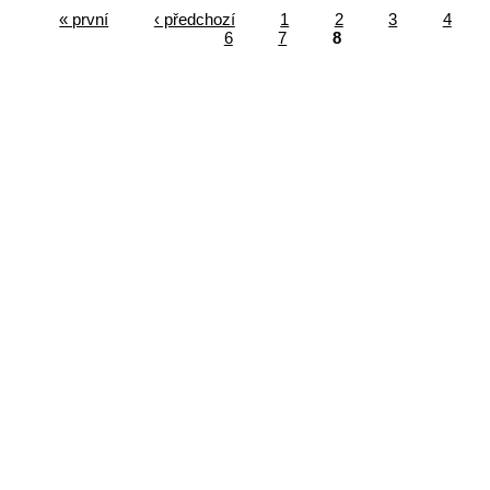
« první
‹ předchozí
1
2
3
4
6
7
8