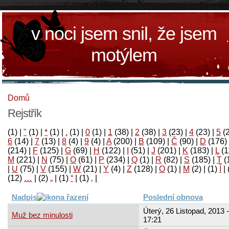
v noci jsem snil, že jsem
motýlem
Domů
Rejstřík
(1)
|
"
(1)
|
*
(1)
|
.
(1)
|
0
(1)
|
1
(38)
|
2
(38)
|
3
(23)
|
4
(23)
|
5
(
6
(14)
|
7
(13)
|
8
(4)
|
9
(4)
|
A
(200)
|
B
(109)
|
Č
(90)
|
D
(176)
(214)
|
F
(125)
|
G
(69)
|
H
(122)
|
I
(51)
|
J
(201)
|
K
(183)
|
L
(1
M
(221)
|
N
(75)
|
O
(61)
|
P
(234)
|
Q
(1)
|
R
(82)
|
S
(185)
|
T
(
|
U
(75)
|
V
(155)
|
W
(21)
|
Y
(4)
|
Z
(128)
|
Ο
(1)
|
М
(2)
|
(1)
آ
|
(12)
…
|
(2)
„
|
(1)
“
|
(1)
‚
|
Nadpis
Poslední obnova
Úterý, 26 Listopad, 2013 -
Muž bez minulosti
17:21