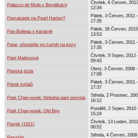
Čtvrtek, 6 Červen, 2013
Palazzo de Mula v Benátkách
12:34
Pátek, 3 Červen, 2011 -
Pamatujete na Pearl Harbor?
17:35
Pátek, 26 Červen, 2015
Pan Boileau v kavárně
13:53
Pátek, 3 Červen, 2011 -
Pane, přestaňte mi čumět na kozy
17:35
Čtvrtek, 9 Srpen, 2012 
Paní Matissová
09:43
Úterý, 3 Červen, 2008 -
Pánská jízda
17:08
Pátek, 3 Červen, 2011 -
Párek kořalů
17:37
Středa, 2 Prosinec, 200
Park Chan-wook: Nebohá paní pomsta
16:12
Pondělí, 2 Srpen, 2010 
Park Chan-wook: Old Boy
15:24
Čtvrtek, 13 Leden, 2011
Parník (1921)
00:52
Středa, 4 Červen, 2008 
Pasažér