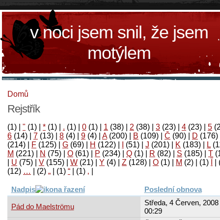
v noci jsem snil, že jsem
motýlem
Domů
Rejstřík
(1)
|
"
(1)
|
*
(1)
|
.
(1)
|
0
(1)
|
1
(38)
|
2
(38)
|
3
(23)
|
4
(23)
|
5
(
6
(14)
|
7
(13)
|
8
(4)
|
9
(4)
|
A
(200)
|
B
(109)
|
Č
(90)
|
D
(176)
(214)
|
F
(125)
|
G
(69)
|
H
(122)
|
I
(51)
|
J
(201)
|
K
(183)
|
L
(1
M
(221)
|
N
(75)
|
O
(61)
|
P
(234)
|
Q
(1)
|
R
(82)
|
S
(185)
|
T
(
|
U
(75)
|
V
(155)
|
W
(21)
|
Y
(4)
|
Z
(128)
|
Ο
(1)
|
М
(2)
|
(1)
آ
|
(12)
…
|
(2)
„
|
(1)
“
|
(1)
‚
|
Nadpis
Poslední obnova
Středa, 4 Červen, 2008 
Pád do Maelströmu
00:29