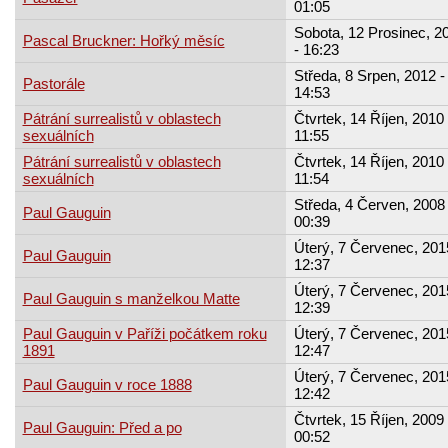
01:05
Sobota, 12 Prosinec, 2
Pascal Bruckner: Hořký měsíc
- 16:23
Středa, 8 Srpen, 2012 -
Pastorále
14:53
Pátrání surrealistů v oblastech
Čtvrtek, 14 Říjen, 2010 
sexuálních
11:55
Pátrání surrealistů v oblastech
Čtvrtek, 14 Říjen, 2010 
sexuálních
11:54
Středa, 4 Červen, 2008 
Paul Gauguin
00:39
Úterý, 7 Červenec, 201
Paul Gauguin
12:37
Úterý, 7 Červenec, 201
Paul Gauguin s manželkou Matte
12:39
Paul Gauguin v Paříži počátkem roku
Úterý, 7 Červenec, 201
1891
12:47
Úterý, 7 Červenec, 201
Paul Gauguin v roce 1888
12:42
Čtvrtek, 15 Říjen, 2009 
Paul Gauguin: Před a po
00:52