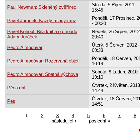
Středa, 5 Říjen, 2011 -
Paul Newman: Skleněný zvěřinec
15:45
Pondělí, 17 Prosinec, 
Pavel Juráček: Každý mladý muž
- 00:20
Pavel Kohout: Bílá kniha o případu
Neděle, 26 Srpen, 2012
Adam Juráček
20:40
Úterý, 5 Červen, 2012 -
Pedro Almodóvar
09:33
Pondělí, 18 Červen, 201
Pedro Almodóvar: Rozervaná objetí
10:14
Sobota, 9 Leden, 2010 
Pedro Almodóvar: Špatná výchova
19:10
Čtvrtek, 2 Květen, 2013
Pěna dní
14:44
Čtvrtek, 18 Červen, 201
Pes
14:51
1
2
3
4
5
6
7
8
následující ›
poslední »