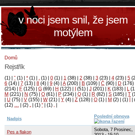
v noci jsem snil, že jsem
motýlem
Domů
Rejstřík
(1)
|
"
(1)
|
*
(1)
|
.
(1)
|
0
(1)
|
1
(38)
|
2
(38)
|
3
(23)
|
4
(23)
|
5
(
6
(14)
|
7
(13)
|
8
(4)
|
9
(4)
|
A
(200)
|
B
(109)
|
Č
(90)
|
D
(176)
(214)
|
F
(125)
|
G
(69)
|
H
(122)
|
I
(51)
|
J
(201)
|
K
(183)
|
L
(1
M
(221)
|
N
(75)
|
O
(61)
|
P
(234)
|
Q
(1)
|
R
(82)
|
S
(185)
|
T
(
|
U
(75)
|
V
(155)
|
W
(21)
|
Y
(4)
|
Z
(128)
|
Ο
(1)
|
М
(2)
|
(1)
آ
|
(12)
…
|
(2)
„
|
(1)
“
|
(1)
‚
|
Poslední obnova
Nadpis
Sobota, 7 Prosinec,
Pes a flakon
2013 - 15:10