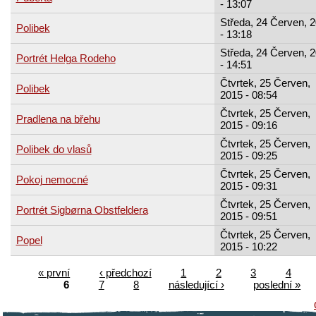
- 13:07
Středa, 24 Červen, 
Polibek
- 13:18
Středa, 24 Červen, 
Portrét Helga Rodeho
- 14:51
Čtvrtek, 25 Červen,
Polibek
2015 - 08:54
Čtvrtek, 25 Červen,
Pradlena na břehu
2015 - 09:16
Čtvrtek, 25 Červen,
Polibek do vlasů
2015 - 09:25
Čtvrtek, 25 Červen,
Pokoj nemocné
2015 - 09:31
Čtvrtek, 25 Červen,
Portrét Sigbørna Obstfeldera
2015 - 09:51
Čtvrtek, 25 Červen,
Popel
2015 - 10:22
« první
‹ předchozí
1
2
3
4
6
7
8
následující ›
poslední »