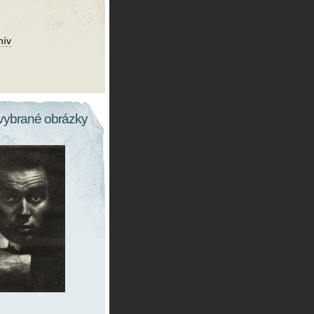
hív
vybrané obrázky