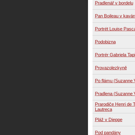
Pradlenář v bordelu
Pan Boileau v kavár
Portrét Louise Pasc
Podobizna
Portrér Gabriela Ta
Provazolezkyně
Po flámu (Suzanne 
Pradlena (Suzanne 
Prarodiče Henri de 
Lautreca
Pláž v Dieppe
Pod pandány