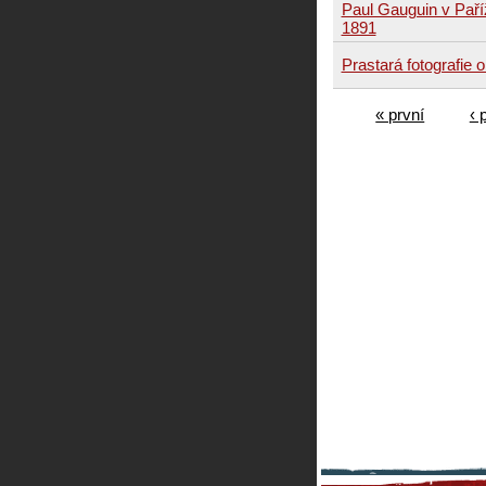
Paul Gauguin v Paří
1891
Prastará fotografie 
« první
‹ 