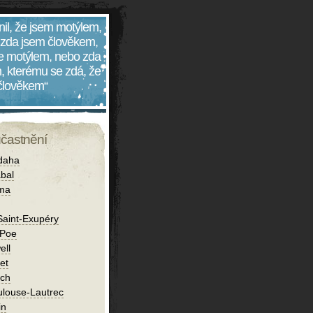
nil, že jsem motýlem,
 zda jsem člověkem,
 je motýlem, nebo zda
, kterému se zdá, že
 člověkem“
účastnění
daha
bal
íma
Saint-Exupéry
 Poe
ell
et
ch
ulouse-Lautrec
in