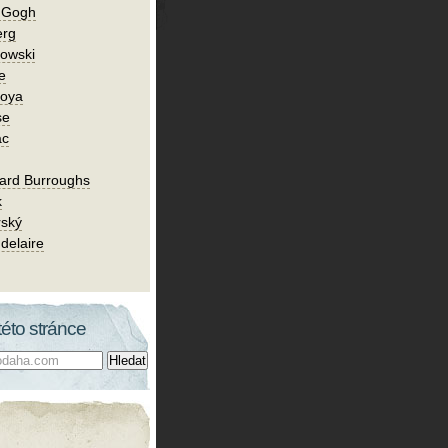
n Gogh
erg
owski
e
Goya
se
ac
ard Burroughs
k
rský
delaire
této stránce