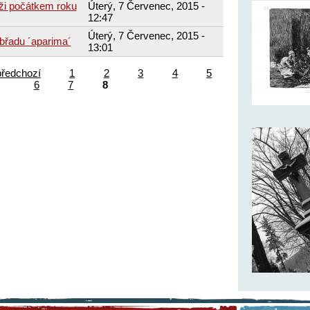
ži počátkem roku
Úterý, 7 Červenec, 2015 -
12:47
Úterý, 7 Červenec, 2015 -
obřadu ´aparima´
13:01
předchozí
1
2
3
4
5
6
7
8