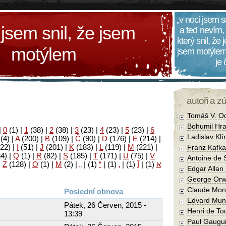
„v noci jsem s
 jsem snil, že jsem
a teď nevím,
který snil, že
motýlem
jsem motýlem
je
autoři a z
Tomáš V. O
Bohumil Hra
|
0
(1)
|
1
(38)
|
2
(38)
|
3
(23)
|
4
(23)
|
5
(23)
|
6
Ladislav Kl
(4)
|
A
(200)
|
B
(109)
|
Č
(90)
|
D
(176)
|
E
(214)
|
22)
|
I
(51)
|
J
(201)
|
K
(183)
|
L
(119)
|
M
(221)
|
Franz Kafka
34)
|
Q
(1)
|
R
(82)
|
S
(185)
|
T
(171)
|
U
(75)
|
V
Antoine de 
|
Z
(128)
|
Ο
(1)
|
М
(2)
|
„
|
(1)
“
|
(1)
‚
|
(1)
آ
|
(1)
א
Edgar Allan
George Orw
Claude Mon
Poslední obnova
Edvard Mun
Pátek, 26 Červen, 2015 -
Henri de To
13:39
Paul Gaugu