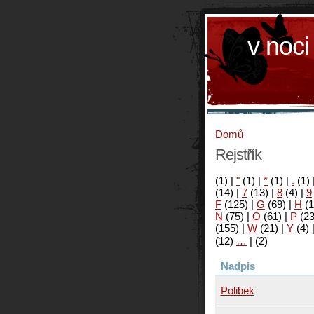
v noci
Domů
Rejstřík
(1)
|
"
(1)
|
*
(1)
|
.
(1)
(14)
|
7
(13)
|
8
(4)
|
9
F
(125)
|
G
(69)
|
H
(1
N
(75)
|
O
(61)
|
P
(2
(155)
|
W
(21)
|
Y
(4)
(12)
…
|
(2)
Nadpis
Polibek