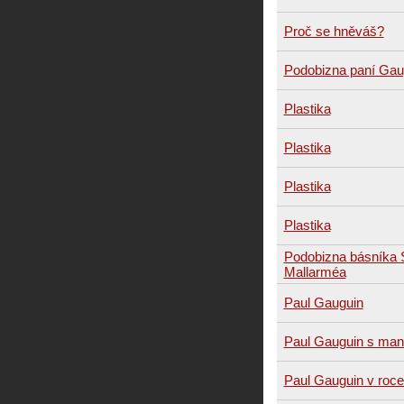
Proč se hněváš?
Podobizna paní Gau
Plastika
Plastika
Plastika
Plastika
Podobizna básníka 
Mallarméa
Paul Gauguin
Paul Gauguin s man
Paul Gauguin v roc