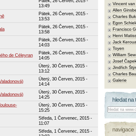
Pátek, 26 Červen, 2015 -
Vincent va
13:49
Allen Ginsb
Pátek, 26 Červen, 2015 -
ně
Charles Buk
13:53
Egon Schiel
Pátek, 26 Červen, 2015 -
ala
Francisco 
13:58
Henri Matis
Pátek, 26 Červen, 2015 -
Jack Kerou
14:03
Toyen
Pátek, 26 Červen, 2015 -
William Sew
piého de Céleyran
14:05
Josef Čape
Úterý, 30 Červen, 2015 -
Jindřich Štý
13:12
Charles Bau
Úterý, 30 Červen, 2015 -
Galerie
Valadonová)
14:14
Úterý, 30 Červen, 2015 -
Valadonová)
14:25
hledat na 
Toulouse-
Úterý, 30 Červen, 2015 -
Co hledat:
15:25
Středa, 1 Červenec, 2015 -
11:07
navigace
Středa, 1 Červenec, 2015 -