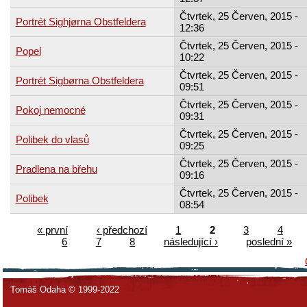
Čtvrtek, 25 Červen, 2015 -
Portrét Sighjørna Obstfeldera
12:36
Čtvrtek, 25 Červen, 2015 -
Popel
10:22
Čtvrtek, 25 Červen, 2015 -
Portrét Sigbørna Obstfeldera
09:51
Čtvrtek, 25 Červen, 2015 -
Pokoj nemocné
09:31
Čtvrtek, 25 Červen, 2015 -
Polibek do vlasů
09:25
Čtvrtek, 25 Červen, 2015 -
Pradlena na břehu
09:16
Čtvrtek, 25 Červen, 2015 -
Polibek
08:54
« první
‹ předchozí
1
2
3
4
6
7
8
následující ›
poslední »
Tomáš Odaha © 1999-2022