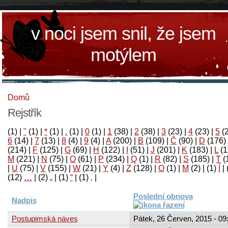
v noci jsem snil, že jsem
motýlem
Domů
Rejstřík
(1)
|
"
(1)
|
*
(1)
|
.
(1)
|
0
(1)
|
1
(38)
|
2
(38)
|
3
(23)
|
4
(23)
|
5
(
6
(14)
|
7
(13)
|
8
(4)
|
9
(4)
|
A
(200)
|
B
(109)
|
Č
(90)
|
D
(176)
(214)
|
F
(125)
|
G
(69)
|
H
(122)
|
I
(51)
|
J
(201)
|
K
(183)
|
L
(1
M
(221)
|
N
(75)
|
O
(61)
|
P
(234)
|
Q
(1)
|
R
(82)
|
S
(185)
|
T
(
|
U
(75)
|
V
(155)
|
W
(21)
|
Y
(4)
|
Z
(128)
|
Ο
(1)
|
М
(2)
|
(1)
آ
|
(12)
…
|
(2)
„
|
(1)
“
|
(1)
‚
|
Poslední obnova
Nadpis
Postupimská náves
Pátek, 26 Červen, 2015 - 09