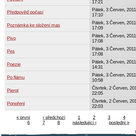
17:21
Pátek, 3 Červen, 2011
Předpověď počasí
17:10
Pátek, 3 Červen, 2011
Poznámka ke složení mas
17:09
Pátek, 3 Červen, 2011
Pivo
17:08
Pátek, 3 Červen, 2011
Pes
17:08
Pátek, 3 Červen, 2011
Poezie
14:31
Pátek, 3 Červen, 2011
Po flámu
10:58
Čtvrtek, 2 Červen, 201
Pierot
22:05
Čtvrtek, 2 Červen, 201
Ponoření
22:03
« první
‹ předchozí
1
2
3
4
6
7
8
následující ›
poslední »