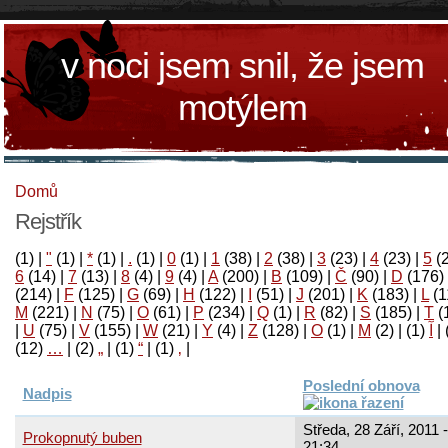
v noci jsem snil, že jsem
motýlem
Domů
Rejstřík
(1)
|
"
(1)
|
*
(1)
|
.
(1)
|
0
(1)
|
1
(38)
|
2
(38)
|
3
(23)
|
4
(23)
|
5
(
6
(14)
|
7
(13)
|
8
(4)
|
9
(4)
|
A
(200)
|
B
(109)
|
Č
(90)
|
D
(176)
(214)
|
F
(125)
|
G
(69)
|
H
(122)
|
I
(51)
|
J
(201)
|
K
(183)
|
L
(1
M
(221)
|
N
(75)
|
O
(61)
|
P
(234)
|
Q
(1)
|
R
(82)
|
S
(185)
|
T
(
|
U
(75)
|
V
(155)
|
W
(21)
|
Y
(4)
|
Z
(128)
|
Ο
(1)
|
М
(2)
|
(1)
آ
|
(12)
…
|
(2)
„
|
(1)
“
|
(1)
‚
|
Poslední obnova
Nadpis
Středa, 28 Září, 2011 -
Prokopnutý buben
21:34