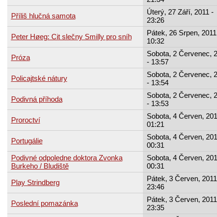
Úterý, 27 Září, 2011 -
Příliš hlučná samota
23:26
Pátek, 26 Srpen, 2011
Peter Høeg: Cit slečny Smilly pro sníh
10:32
Sobota, 2 Červenec, 
Próza
- 13:57
Sobota, 2 Červenec, 
Policajtské nátury
- 13:54
Sobota, 2 Červenec, 
Podivná příhoda
- 13:53
Sobota, 4 Červen, 201
Proroctví
01:21
Sobota, 4 Červen, 201
Portugálie
00:31
Podivné odpoledne doktora Zvonka
Sobota, 4 Červen, 201
Burkeho / Bludiště
00:31
Pátek, 3 Červen, 2011
Play Strindberg
23:46
Pátek, 3 Červen, 2011
Poslední pomazánka
23:35