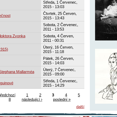
Středa, 1 Červenec,
2015 - 13:03
Čtvrtek, 25 Červen,
ečnost
2015 - 13:43
Sobota, 2 Červenec,
2011 - 13:53
doktora Zvonka
Sobota, 4 Červen,
2011 - 00:31
Úterý, 16 Červen,
1915)
2015 - 11:18
Pátek, 26 Červen,
2015 - 14:03
Úterý, 7 Červenec,
Stephana Mallarméa
2015 - 09:00
Středa, 1 Červenec,
guinové
2015 - 14:29
předchozí
1
2
3
4
5
8
následující ›
poslední »
další