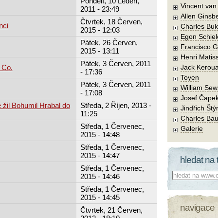
Pondělí, 10 Leden,
Vincent va
2011 - 23:49
Allen Ginsb
Čtvrtek, 18 Červen,
nci
Charles Buk
2015 - 12:03
Egon Schiel
Pátek, 26 Červen,
Francisco 
2015 - 13:11
Henri Matis
Pátek, 3 Červen, 2011
 Co.
Jack Kerou
- 17:36
Toyen
Pátek, 3 Červen, 2011
William Sew
- 17:08
Josef Čape
 žil Bohumil Hrabal do
Středa, 2 Říjen, 2013 -
Jindřich Štý
11:25
Charles Bau
Středa, 1 Červenec,
Galerie
2015 - 14:48
Středa, 1 Červenec,
2015 - 14:47
hledat na 
Středa, 1 Červenec,
Co hledat:
2015 - 14:46
Středa, 1 Červenec,
2015 - 14:45
navigace
Čtvrtek, 21 Červen,