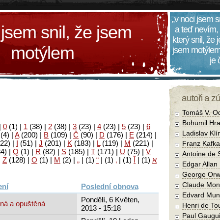
„v noci jsem s
 jsem snil, že jsem
a teď nevím,
který snil, že
motýlem
jsem motýlem
je
autoři a z
Tomáš V. O
Bohumil Hra
|
0
(1)
|
1
(38)
|
2
(38)
|
3
(23)
|
4
(23)
|
5
(23)
|
6
Ladislav Kl
(4)
|
A
(200)
|
B
(109)
|
Č
(90)
|
D
(176)
|
E
(214)
|
22)
|
I
(51)
|
J
(201)
|
K
(183)
|
L
(119)
|
M
(221)
|
Franz Kafka
34)
|
Q
(1)
|
R
(82)
|
S
(185)
|
T
(171)
|
U
(75)
|
V
Antoine de 
|
Z
(128)
|
Ο
(1)
|
М
(2)
|
„
|
(1)
“
|
(1)
‚
|
(1)
آ
|
(1)
א
Edgar Allan
George Orw
Claude Mon
Poslední obnova
Edvard Mun
Pondělí, 6 Květen,
ená a opuštěná
Henri de To
2013 - 15:18
Paul Gaugu