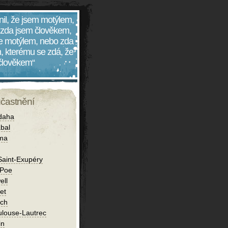
nil, že jsem motýlem,
 zda jsem člověkem,
 je motýlem, nebo zda
, kterému se zdá, že
 člověkem“
účastnění
daha
bal
íma
Saint-Exupéry
 Poe
ell
et
ch
ulouse-Lautrec
in