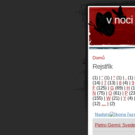
v noci
Domů
Rejstřík
(1)
|
"
(1)
|
*
(1)
|
.
(1)
(14)
|
7
(13)
|
8
(4)
|
9
F
(125)
|
G
(69)
|
H
(1
N
(75)
|
O
(61)
|
P
(2
(155)
|
W
(21)
|
Y
(4)
(12)
…
|
(2)
Nadpis
Pietro Germi: Sved