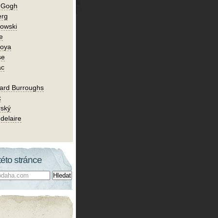
n Gogh
erg
owski
e
Goya
se
ac
ard Burroughs
k
rský
delaire
této stránce