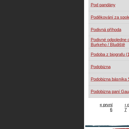
Pod pandány
Poděkování za spol
Podivná příhoda
Podivné odpoledne 
Burkeho / Bludiště
Podoba z biografu (
Podobizna
Podobizna básníka 
Podobizna paní Gau
« první
‹ 
6
7