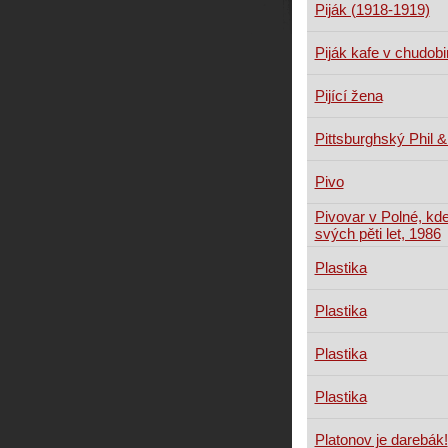
Piják (1918-1919)
Piják kafe v chudobi
Pijící žena
Pittsburghský Phil &
Pivo
Pivovar v Polné, kde
svých pěti let, 1986
Plastika
Plastika
Plastika
Plastika
Platonov je darebák!