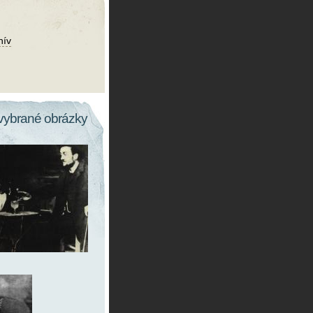
hív
vybrané obrázky