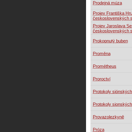
Prodejná múza
Projev Františka Hru
československých s
Projev Jaroslava Sei
československých s
Prokopnutý buben
Proměna
Prométheus
Proroctví
Protokoly siónskýc
Protokoly sionskýc
Provazolezkyně
Próza