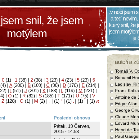
„v noci jsem s
 jsem snil, že jsem
a teď nevím,
který snil, že
motýlem
jsem motýlem
je
autoři a z
Tomáš V. O
Bohumil Hra
|
0
(1)
|
1
(38)
|
2
(38)
|
3
(23)
|
4
(23)
|
5
(23)
|
6
Ladislav Kl
(4)
|
A
(200)
|
B
(109)
|
Č
(90)
|
D
(176)
|
E
(214)
|
22)
|
I
(51)
|
J
(201)
|
K
(183)
|
L
(119)
|
M
(221)
|
Franz Kafka
34)
|
Q
(1)
|
R
(82)
|
S
(185)
|
T
(171)
|
U
(75)
|
V
Antoine de 
|
Z
(128)
|
Ο
(1)
|
М
(2)
|
„
|
(1)
“
|
(1)
‚
|
(1)
آ
|
(1)
א
Edgar Allan
George Orw
Claude Mon
Poslední obnova
Edvard Mun
Pátek, 19 Červen,
Henri de To
2015 - 14:53
Paul Gaugu