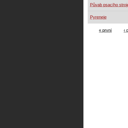
Půvab psacího stro
Pyreneje
« první
‹ 