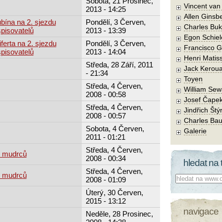
Sobota, 21 Prosinec,
Vincent va
2013 - 14:25
Allen Ginsb
bína na 2. sjezdu
Pondělí, 3 Červen,
Charles Buk
pisovatelů
2013 - 13:39
Egon Schiel
ferta na 2. sjezdu
Pondělí, 3 Červen,
Francisco 
pisovatelů
2013 - 14:04
Henri Matis
Středa, 28 Září, 2011
Jack Kerou
- 21:34
Toyen
Středa, 4 Červen,
William Sew
2008 - 00:58
Josef Čape
Středa, 4 Červen,
Jindřich Štý
2008 - 00:57
Charles Bau
Sobota, 4 Červen,
Galerie
2011 - 01:21
Středa, 4 Červen,
h mudrců
2008 - 00:34
hledat na 
Středa, 4 Červen,
h mudrců
Co hledat:
2008 - 01:09
Úterý, 30 Červen,
2015 - 13:12
navigace
Neděle, 28 Prosinec,