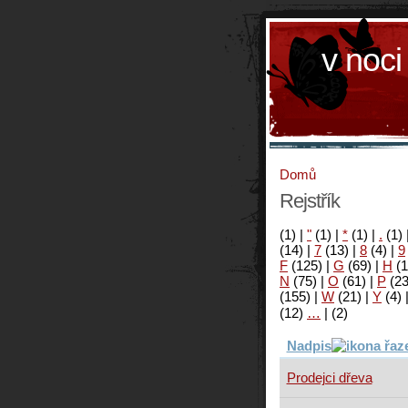
v noci
Domů
Rejstřík
(1)
|
"
(1)
|
*
(1)
|
.
(1)
(14)
|
7
(13)
|
8
(4)
|
9
F
(125)
|
G
(69)
|
H
(1
N
(75)
|
O
(61)
|
P
(2
(155)
|
W
(21)
|
Y
(4)
(12)
…
|
(2)
Nadpis
Prodejci dřeva