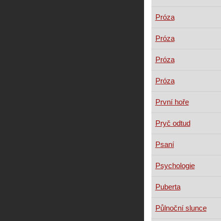
Próza
Próza
Próza
Próza
První hoře
Pryč odtud
Psaní
Psychologie
Puberta
Půlnoční slunce