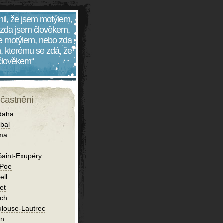
nil, že jsem motýlem,
 zda jsem člověkem,
 je motýlem, nebo zda
, kterému se zdá, že
 člověkem“
účastnění
daha
bal
íma
Saint-Exupéry
 Poe
ell
et
ch
ulouse-Lautrec
in