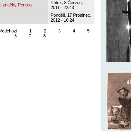
Pátek, 3 Červen,
je značky Perkeo
2011 - 22:43
Pondělí, 17 Prosinec,
2012 - 16:24
předchozí
1
2
3
4
5
6
7
8