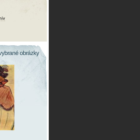
hív
vybrané obrázky