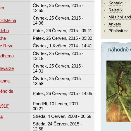
Kontakt
Čtvrtek, 25 Červen, 2015 -
era
Rejstřík
12:55
Měsíční arc
Čtvrtek, 25 Červen, 2015 -
ldsteina
14:06
Ankety
ndeho
Pátek, 26 Červen, 2015 - 09:41
Přihlásit se
che
Pátek, 26 Červen, 2015 - 09:32
xe Reye
Čtvrtek, 1 Květen, 2014 - 14:41
náhodně 
Čtvrtek, 25 Červen, 2015 -
ndberga
13:18
Čtvrtek, 25 Červen, 2015 -
chwarze
14:01
Čtvrtek, 25 Červen, 2015 -
manna
13:58
iého de
Pátek, 26 Červen, 2015 - 14:05
Pondělí, 10 Leden, 2011 -
1918)
00:21
su
Středa, 4 Červen, 2008 - 00:58
Středa, 24 Červen, 2015 -
12:58