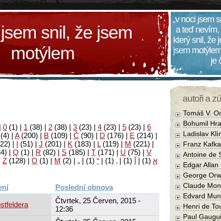
„v noci jsem s
 jsem snil, že jsem
a teď nevím,
který snil, že
motýlem
jsem motýlem
je
autoři a z
Tomáš V. O
Bohumil Hra
|
0
(1)
|
1
(38)
|
2
(38)
|
3
(23)
|
4
(23)
|
5
(23)
|
6
Ladislav Kl
(4)
|
A
(200)
|
B
(109)
|
Č
(90)
|
D
(176)
|
E
(214)
|
22)
|
I
(51)
|
J
(201)
|
K
(183)
|
L
(119)
|
M
(221)
|
Franz Kafka
34)
|
Q
(1)
|
R
(82)
|
S
(185)
|
T
(171)
|
U
(75)
|
V
Antoine de 
|
Z
(128)
|
Ο
(1)
|
М
(2)
|
„
|
(1)
“
|
(1)
‚
|
(1)
آ
|
(1)
א
Edgar Allan
George Orw
Claude Mon
Poslední obnova
Edvard Mun
Čtvrtek, 25 Červen, 2015 -
stfeldera
Henri de To
12:36
Paul Gaugu