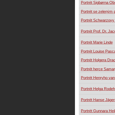
Portrét Sigbørna Ob
Portrét se zeleným
Portrét Schwarzovy
Portrét Prof. Dr. Ja
Portrét Marie Linde
Portrét Louise Pasc
Portrét Holgera Dr
Portrét herce Sama
Portrét Henryho van
Portrét Helga Rode
Portrét Hanse Jäger
Portrét Gunnara Hei