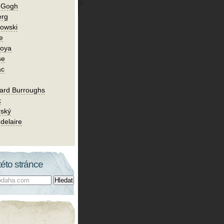
n Gogh
erg
owski
e
Goya
se
ac
ard Burroughs
k
rský
delaire
této stránce