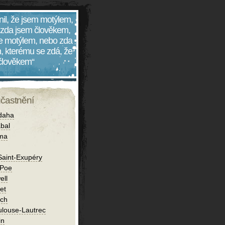
nil, že jsem motýlem,
 zda jsem člověkem,
 je motýlem, nebo zda
, kterému se zdá, že
 člověkem“
účastnění
daha
bal
íma
Saint-Exupéry
 Poe
ell
et
ch
ulouse-Lautrec
in