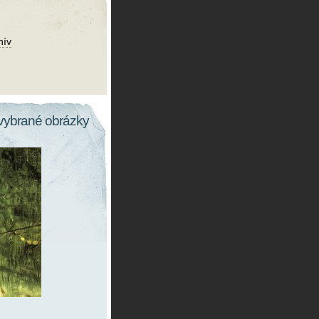
hív
vybrané obrázky