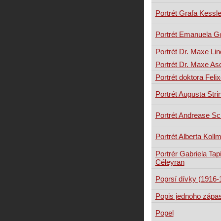
Portrét Grafa Kessl
Portrét Emanuela Go
Portrét Dr. Maxe Li
Portrét Dr. Maxe As
Portrét doktora Feli
Portrét Augusta Stri
Portrét Andrease S
Portrét Alberta Koll
Portrér Gabriela Tap
Céleyran
Poprsí dívky (1916-
Popis jednoho zápa
Popel