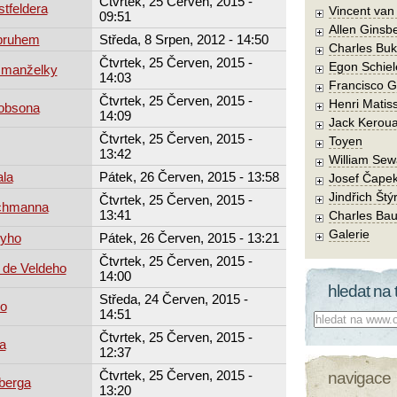
Čtvrtek, 25 Červen, 2015 -
stfeldera
Vincent va
09:51
Allen Ginsb
 pruhem
Středa, 8 Srpen, 2012 - 14:50
Charles Buk
Čtvrtek, 25 Červen, 2015 -
Egon Schiel
 manželky
14:03
Francisco 
Čtvrtek, 25 Červen, 2015 -
Henri Matis
cobsona
14:09
Jack Kerou
Čtvrtek, 25 Červen, 2015 -
Toyen
13:42
William Sew
ala
Pátek, 26 Červen, 2015 - 13:58
Josef Čape
Jindřich Štý
Čtvrtek, 25 Červen, 2015 -
achmanna
13:41
Charles Bau
Galerie
ryho
Pátek, 26 Červen, 2015 - 13:21
Čtvrtek, 25 Červen, 2015 -
 de Veldeho
14:00
hledat na 
Středa, 24 Červen, 2015 -
ho
14:51
Co hledat:
Čtvrtek, 25 Červen, 2015 -
a
12:37
Čtvrtek, 25 Červen, 2015 -
navigace
berga
13:20