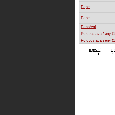
Popel
Popel
Ponoření
Polopostava ženy (
Polopostava ženy (
« první
‹ 
6
7