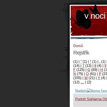
v noci
Domů
Rejstřík
(1)
|
"
(1)
|
*
(1)
|
.
(1)
(14)
|
7
(13)
|
8
(4)
|
9
F
(125)
|
G
(69)
|
H
(1
N
(75)
|
O
(61)
|
P
(2
(155)
|
W
(21)
|
Y
(4)
(12)
…
|
(2)
Nadpis
Portrét Sighjørna Ob