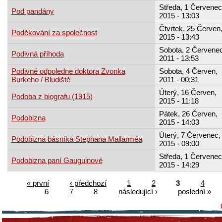
Středa, 1 Červenec
Pod pandány
2015 - 13:03
Čtvrtek, 25 Červen
Poděkování za společnost
2015 - 13:43
Sobota, 2 Červenec
Podivná příhoda
2011 - 13:53
Podivné odpoledne doktora Zvonka
Sobota, 4 Červen,
Burkeho / Bludiště
2011 - 00:31
Úterý, 16 Červen,
Podoba z biografu (1915)
2015 - 11:18
Pátek, 26 Červen,
Podobizna
2015 - 14:03
Úterý, 7 Červenec,
Podobizna básníka Stephana Mallarméa
2015 - 09:00
Středa, 1 Červenec
Podobizna paní Gauguinové
2015 - 14:29
« první
‹ předchozí
1
2
3
4
6
7
8
následující ›
poslední »