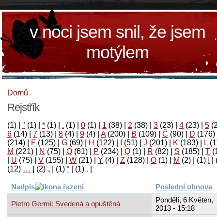
v noci jsem snil, že jsem
motýlem
Domů
Rejstřík
(1)
|
"
(1)
|
*
(1)
|
.
(1)
|
0
(1)
|
1
(38)
|
2
(38)
|
3
(23)
|
4
(23)
|
5
(
6
(14)
|
7
(13)
|
8
(4)
|
9
(4)
|
A
(200)
|
B
(109)
|
Č
(90)
|
D
(176)
(214)
|
F
(125)
|
G
(69)
|
H
(122)
|
I
(51)
|
J
(201)
|
K
(183)
|
L
(1
M
(221)
|
N
(75)
|
O
(61)
|
P
(234)
|
Q
(1)
|
R
(82)
|
S
(185)
|
T
(
|
U
(75)
|
V
(155)
|
W
(21)
|
Y
(4)
|
Z
(128)
|
Ο
(1)
|
М
(2)
|
(1)
آ
|
(12)
…
|
(2)
„
|
(1)
“
|
(1)
‚
|
Nadpis
Poslední obnova
Pondělí, 6 Květen,
Pietro Germi: Svedená a opuštěná
2013 - 15:18