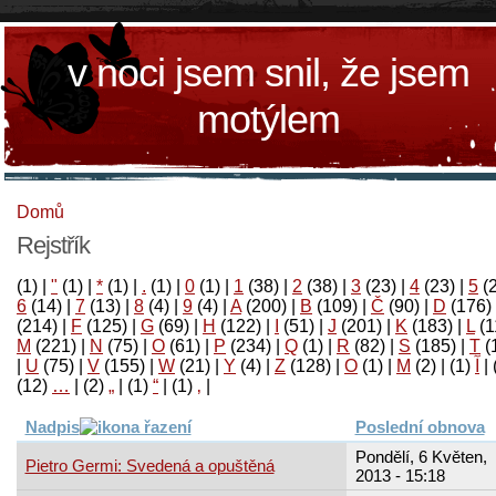
v noci jsem snil, že jsem
motýlem
Domů
Rejstřík
(1)
|
"
(1)
|
*
(1)
|
.
(1)
|
0
(1)
|
1
(38)
|
2
(38)
|
3
(23)
|
4
(23)
|
5
(
6
(14)
|
7
(13)
|
8
(4)
|
9
(4)
|
A
(200)
|
B
(109)
|
Č
(90)
|
D
(176)
(214)
|
F
(125)
|
G
(69)
|
H
(122)
|
I
(51)
|
J
(201)
|
K
(183)
|
L
(1
M
(221)
|
N
(75)
|
O
(61)
|
P
(234)
|
Q
(1)
|
R
(82)
|
S
(185)
|
T
(
|
U
(75)
|
V
(155)
|
W
(21)
|
Y
(4)
|
Z
(128)
|
Ο
(1)
|
М
(2)
|
(1)
آ
|
(12)
…
|
(2)
„
|
(1)
“
|
(1)
‚
|
Nadpis
Poslední obnova
Pondělí, 6 Květen,
Pietro Germi: Svedená a opuštěná
2013 - 15:18