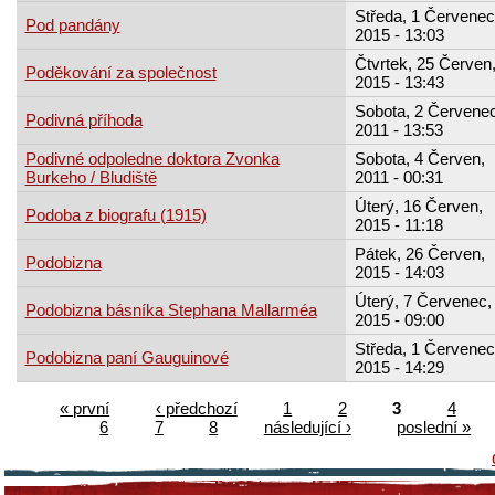
Středa, 1 Červenec
Pod pandány
2015 - 13:03
Čtvrtek, 25 Červen
Poděkování za společnost
2015 - 13:43
Sobota, 2 Červenec
Podivná příhoda
2011 - 13:53
Podivné odpoledne doktora Zvonka
Sobota, 4 Červen,
Burkeho / Bludiště
2011 - 00:31
Úterý, 16 Červen,
Podoba z biografu (1915)
2015 - 11:18
Pátek, 26 Červen,
Podobizna
2015 - 14:03
Úterý, 7 Červenec,
Podobizna básníka Stephana Mallarméa
2015 - 09:00
Středa, 1 Červenec
Podobizna paní Gauguinové
2015 - 14:29
« první
‹ předchozí
1
2
3
4
6
7
8
následující ›
poslední »