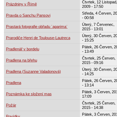
Čtvrtek, 12 Listopad
Prázdniny v Římě
2009 - 17:50
Středa, 4 Červen, 2
Pravda o Sanchu Pansovi
- 00:58
Úterý, 7 Červenec,
Prastará fotografie obřadu ´aparima´
2015 - 13:01
Úterý, 30 Červen, 2
Prarodiče Henri de Toulouse-Lautreca
- 15:25
Pátek, 26 Červen, 2
Pradlenář v bordelu
- 13:49
Čtvrtek, 25 Červen,
Pradlena na břehu
2015 - 09:16
Úterý, 30 Červen, 2
Pradlena (Suzanne Valadonová)
- 14:25
Pátek, 26 Červen, 2
Pradlena
- 13:14
Pátek, 3 Červen, 201
Poznámka ke složení mas
17:09
Čtvrtek, 25 Červen,
Požár
2015 - 14:38
Pátek, 3 Červen, 201
Povídky