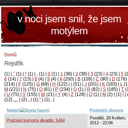
v noci jsem snil, že jsem
motýlem
Domů
Rejstřík
(1)
|
"
(1)
|
*
(1)
|
.
(1)
|
0
(1)
|
1
(38)
|
2
(38)
|
3
(23)
|
4
(23)
|
5
(
6
(14)
|
7
(13)
|
8
(4)
|
9
(4)
|
A
(200)
|
B
(109)
|
Č
(90)
|
D
(176)
(214)
|
F
(125)
|
G
(69)
|
H
(122)
|
I
(51)
|
J
(201)
|
K
(183)
|
L
(1
M
(221)
|
N
(75)
|
O
(61)
|
P
(234)
|
Q
(1)
|
R
(82)
|
S
(185)
|
T
(
|
U
(75)
|
V
(155)
|
W
(21)
|
Y
(4)
|
Z
(128)
|
Ο
(1)
|
М
(2)
|
(1)
آ
|
(12)
…
|
(2)
„
|
(1)
“
|
(1)
‚
|
Nadpis
Poslední obnova
Pondělí, 28 Květen,
Pražské komorní divadlo: SAM
2012 - 22:06