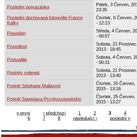
Pátek, 3 Červen, 201
Poslední pomazánka
23:35
Poslední dochovaná fotografie Franze
Čtvrtek, 6 Červen, 
Kafky
- 12:13
Středa, 4 Červen, 2
Poseidón
- 00:57
Sobota, 21 Prosinec
Posedlost
2013 - 18:45
Sobota, 4 Červen, 2
Portugálie
- 00:31
Sobota, 21 Prosinec
Portréty milenek
2013 - 13:40
Čtvrtek, 25 Červen,
Portrét Stéphane Mallarmé
2015 - 13:16
Čtvrtek, 25 Červen,
Portrét Stanislava Przybyszewského
2015 - 13:27
« první
‹ předchozí
1
2
3
4
6
7
8
následující ›
poslední »