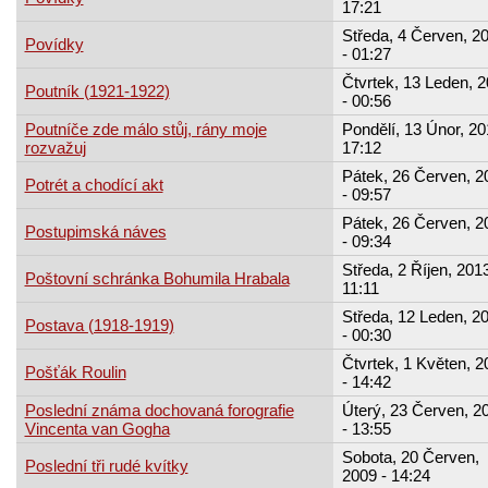
17:21
Středa, 4 Červen, 2
Povídky
- 01:27
Čtvrtek, 13 Leden, 
Poutník (1921-1922)
- 00:56
Poutníče zde málo stůj, rány moje
Pondělí, 13 Únor, 20
rozvažuj
17:12
Pátek, 26 Červen, 2
Potrét a chodící akt
- 09:57
Pátek, 26 Červen, 2
Postupimská náves
- 09:34
Středa, 2 Říjen, 2013
Poštovní schránka Bohumila Hrabala
11:11
Středa, 12 Leden, 2
Postava (1918-1919)
- 00:30
Čtvrtek, 1 Květen, 2
Pošťák Roulin
- 14:42
Poslední známa dochovaná forografie
Úterý, 23 Červen, 2
Vincenta van Gogha
- 13:55
Sobota, 20 Červen,
Poslední tři rudé kvítky
2009 - 14:24