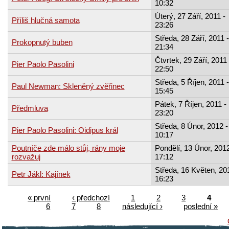
10:32
Úterý, 27 Září, 2011 -
Příliš hlučná samota
23:26
Středa, 28 Září, 2011 -
Prokopnutý buben
21:34
Čtvrtek, 29 Září, 2011 
Pier Paolo Pasolini
22:50
Středa, 5 Říjen, 2011 -
Paul Newman: Skleněný zvěřinec
15:45
Pátek, 7 Říjen, 2011 -
Předmluva
23:20
Středa, 8 Únor, 2012 -
Pier Paolo Pasolini: Oidipus král
10:17
Poutníče zde málo stůj, rány moje
Pondělí, 13 Únor, 2012
rozvažuj
17:12
Středa, 16 Květen, 20
Petr Jákl: Kajínek
16:23
« první
‹ předchozí
1
2
3
4
6
7
8
následující ›
poslední »