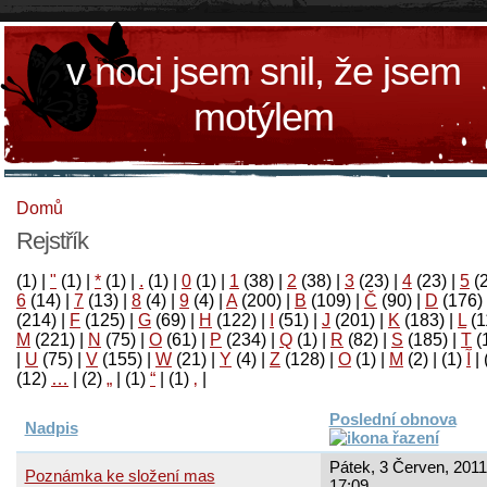
v noci jsem snil, že jsem
motýlem
Domů
Rejstřík
(1)
|
"
(1)
|
*
(1)
|
.
(1)
|
0
(1)
|
1
(38)
|
2
(38)
|
3
(23)
|
4
(23)
|
5
(
6
(14)
|
7
(13)
|
8
(4)
|
9
(4)
|
A
(200)
|
B
(109)
|
Č
(90)
|
D
(176)
(214)
|
F
(125)
|
G
(69)
|
H
(122)
|
I
(51)
|
J
(201)
|
K
(183)
|
L
(1
M
(221)
|
N
(75)
|
O
(61)
|
P
(234)
|
Q
(1)
|
R
(82)
|
S
(185)
|
T
(
|
U
(75)
|
V
(155)
|
W
(21)
|
Y
(4)
|
Z
(128)
|
Ο
(1)
|
М
(2)
|
(1)
آ
|
(12)
…
|
(2)
„
|
(1)
“
|
(1)
‚
|
Poslední obnova
Nadpis
Pátek, 3 Červen, 2011
Poznámka ke složení mas
17:09