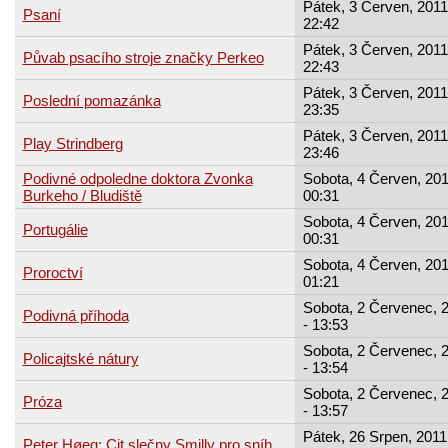
Pátek, 3 Červen, 2011
Psaní
22:42
Pátek, 3 Červen, 2011
Půvab psacího stroje značky Perkeo
22:43
Pátek, 3 Červen, 2011
Poslední pomazánka
23:35
Pátek, 3 Červen, 2011
Play Strindberg
23:46
Podivné odpoledne doktora Zvonka
Sobota, 4 Červen, 201
Burkeho / Bludiště
00:31
Sobota, 4 Červen, 201
Portugálie
00:31
Sobota, 4 Červen, 201
Proroctví
01:21
Sobota, 2 Červenec, 
Podivná příhoda
- 13:53
Sobota, 2 Červenec, 
Policajtské nátury
- 13:54
Sobota, 2 Červenec, 
Próza
- 13:57
Pátek, 26 Srpen, 2011
Peter Høeg: Cit slečny Smilly pro sníh