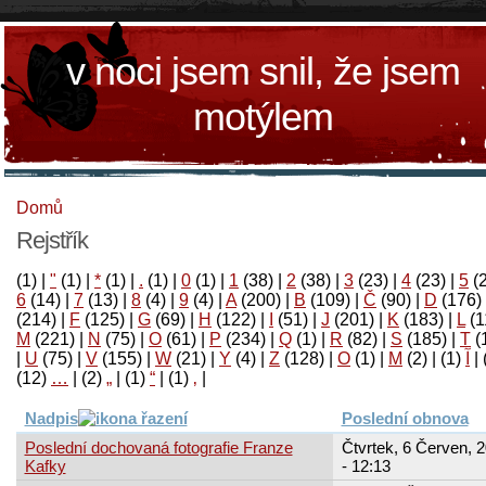
v noci jsem snil, že jsem
motýlem
Domů
Rejstřík
(1)
|
"
(1)
|
*
(1)
|
.
(1)
|
0
(1)
|
1
(38)
|
2
(38)
|
3
(23)
|
4
(23)
|
5
(
6
(14)
|
7
(13)
|
8
(4)
|
9
(4)
|
A
(200)
|
B
(109)
|
Č
(90)
|
D
(176)
(214)
|
F
(125)
|
G
(69)
|
H
(122)
|
I
(51)
|
J
(201)
|
K
(183)
|
L
(1
M
(221)
|
N
(75)
|
O
(61)
|
P
(234)
|
Q
(1)
|
R
(82)
|
S
(185)
|
T
(
|
U
(75)
|
V
(155)
|
W
(21)
|
Y
(4)
|
Z
(128)
|
Ο
(1)
|
М
(2)
|
(1)
آ
|
(12)
…
|
(2)
„
|
(1)
“
|
(1)
‚
|
Nadpis
Poslední obnova
Poslední dochovaná fotografie Franze
Čtvrtek, 6 Červen, 
Kafky
- 12:13