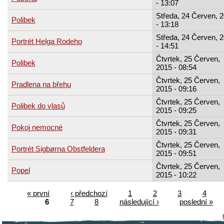
- 13:07
Středa, 24 Červen, 
Polibek
- 13:18
Středa, 24 Červen, 
Portrét Helga Rodeho
- 14:51
Čtvrtek, 25 Červen,
Polibek
2015 - 08:54
Čtvrtek, 25 Červen,
Pradlena na břehu
2015 - 09:16
Čtvrtek, 25 Červen,
Polibek do vlasů
2015 - 09:25
Čtvrtek, 25 Červen,
Pokoj nemocné
2015 - 09:31
Čtvrtek, 25 Červen,
Portrét Sigbørna Obstfeldera
2015 - 09:51
Čtvrtek, 25 Červen,
Popel
2015 - 10:22
« první
‹ předchozí
1
2
3
4
6
7
8
následující ›
poslední »