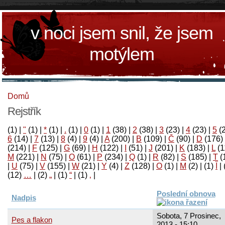
v noci jsem snil, že jsem
motýlem
Domů
Rejstřík
(1)
|
"
(1)
|
*
(1)
|
.
(1)
|
0
(1)
|
1
(38)
|
2
(38)
|
3
(23)
|
4
(23)
|
5
(
6
(14)
|
7
(13)
|
8
(4)
|
9
(4)
|
A
(200)
|
B
(109)
|
Č
(90)
|
D
(176)
(214)
|
F
(125)
|
G
(69)
|
H
(122)
|
I
(51)
|
J
(201)
|
K
(183)
|
L
(1
M
(221)
|
N
(75)
|
O
(61)
|
P
(234)
|
Q
(1)
|
R
(82)
|
S
(185)
|
T
(
|
U
(75)
|
V
(155)
|
W
(21)
|
Y
(4)
|
Z
(128)
|
Ο
(1)
|
М
(2)
|
(1)
آ
|
(12)
…
|
(2)
„
|
(1)
“
|
(1)
‚
|
Poslední obnova
Nadpis
Sobota, 7 Prosinec,
Pes a flakon
2013 - 15:10