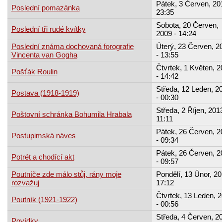
Pátek, 3 Červen, 20
Poslední pomazánka
23:35
Sobota, 20 Červen,
Poslední tři rudé kvítky
2009 - 14:24
Poslední známa dochovaná forografie
Úterý, 23 Červen, 2
Vincenta van Gogha
- 13:55
Čtvrtek, 1 Květen, 
Pošťák Roulin
- 14:42
Středa, 12 Leden, 2
Postava (1918-1919)
- 00:30
Středa, 2 Říjen, 2013
Poštovní schránka Bohumila Hrabala
11:11
Pátek, 26 Červen, 2
Postupimská náves
- 09:34
Pátek, 26 Červen, 2
Potrét a chodící akt
- 09:57
Poutníče zde málo stůj, rány moje
Pondělí, 13 Únor, 20
rozvažuj
17:12
Čtvrtek, 13 Leden, 
Poutník (1921-1922)
- 00:56
Středa, 4 Červen, 2
Povídky