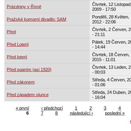
Čtvrtek, 12 Listopad
Prázdniny v Římě
2009 - 17:50
Pondělí, 28 Květen,
Pražské komorní divadlo: SAM
2012 - 22:06
Čtvrtek, 2 Červen, 
Před
- 21:11
Pátek, 19 Červen, 2
Před Loterií
- 14:44
Čtvrtek, 18 Červen,
Před loterií
2015 - 11:01
Čtvrtek, 13 Leden, 
Před spaním (asi 1920)
- 00:03
Středa, 4 Červen, 2
Před zákonem
- 01:06
Středa, 24 Duben, 2
Před západem slunce
- 16:04
« první
‹ předchozí
1
2
3
4
6
7
8
následující ›
poslední »