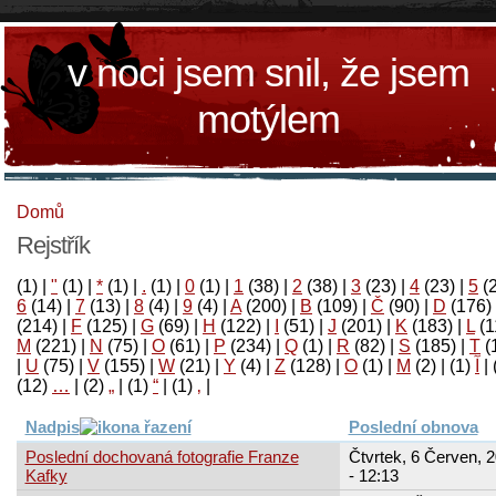
v noci jsem snil, že jsem
motýlem
Domů
Rejstřík
(1)
|
"
(1)
|
*
(1)
|
.
(1)
|
0
(1)
|
1
(38)
|
2
(38)
|
3
(23)
|
4
(23)
|
5
(
6
(14)
|
7
(13)
|
8
(4)
|
9
(4)
|
A
(200)
|
B
(109)
|
Č
(90)
|
D
(176)
(214)
|
F
(125)
|
G
(69)
|
H
(122)
|
I
(51)
|
J
(201)
|
K
(183)
|
L
(1
M
(221)
|
N
(75)
|
O
(61)
|
P
(234)
|
Q
(1)
|
R
(82)
|
S
(185)
|
T
(
|
U
(75)
|
V
(155)
|
W
(21)
|
Y
(4)
|
Z
(128)
|
Ο
(1)
|
М
(2)
|
(1)
آ
|
(12)
…
|
(2)
„
|
(1)
“
|
(1)
‚
|
Nadpis
Poslední obnova
Poslední dochovaná fotografie Franze
Čtvrtek, 6 Červen, 
Kafky
- 12:13