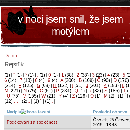
v noci jsem snil, že jsem
motýlem
Domů
Rejstřík
(1)
|
"
(1)
|
*
(1)
|
.
(1)
|
0
(1)
|
1
(38)
|
2
(38)
|
3
(23)
|
4
(23)
|
5
(
6
(14)
|
7
(13)
|
8
(4)
|
9
(4)
|
A
(200)
|
B
(109)
|
Č
(90)
|
D
(176)
(214)
|
F
(125)
|
G
(69)
|
H
(122)
|
I
(51)
|
J
(201)
|
K
(183)
|
L
(1
M
(221)
|
N
(75)
|
O
(61)
|
P
(234)
|
Q
(1)
|
R
(82)
|
S
(185)
|
T
(
|
U
(75)
|
V
(155)
|
W
(21)
|
Y
(4)
|
Z
(128)
|
Ο
(1)
|
М
(2)
|
(1)
آ
|
(12)
…
|
(2)
„
|
(1)
“
|
(1)
‚
|
Nadpis
Poslední obnova
Čtvrtek, 25 Červen
Poděkování za společnost
2015 - 13:43