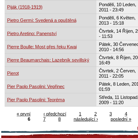
Pondělí, 10 Leden,
Piják (1918-1919)
2011 - 23:49
Pondělí, 6 Květen,
Pietro Germi: Svedená a opuštěná
2013 - 15:18
Čtvrtek, 14 Říjen, 
Pietro Aretino: Panenství
- 11:53
Pátek, 30 Červenec
Pierre Boulle: Most přes řeku Kwai
2010 - 14:56
Čtvrtek, 8 Říjen, 20
Pierre Beaumarchais: Lazebník sevillský
16:49
Čtvrtek, 2 Červen,
Pierot
2011 - 22:05
Pátek, 8 Leden, 201
Pier Paolo Pasolini: Vepřinec
01:59
Středa, 11 Listopad
Pier Paolo Pasolini: Teoréma
2009 - 11:20
« první
‹ předchozí
1
2
3
4
6
7
8
následující ›
poslední »