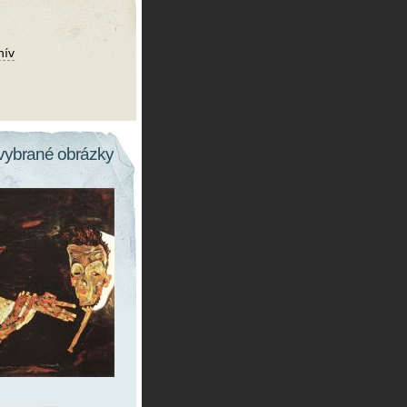
hív
vybrané obrázky