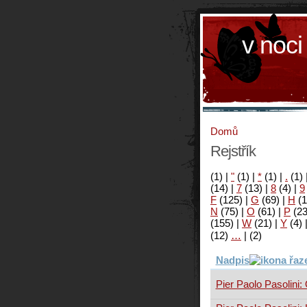
v noci
Domů
Rejstřík
(1)
|
"
(1)
|
*
(1)
|
.
(1)
(14)
|
7
(13)
|
8
(4)
|
9
F
(125)
|
G
(69)
|
H
(1
N
(75)
|
O
(61)
|
P
(2
(155)
|
W
(21)
|
Y
(4)
(12)
…
|
(2)
Nadpis
Pier Paolo Pasolini: 