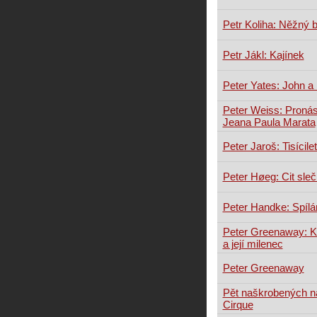
Petr Koliha: Něžný 
Petr Jákl: Kajínek
Peter Yates: John a
Peter Weiss: Pronás
Jeana Paula Marata
Peter Jaroš: Tisícile
Peter Høeg: Cit sleč
Peter Handke: Spílán
Peter Greenaway: Ku
a její milenec
Peter Greenaway
Pět naškrobených n
Cirque