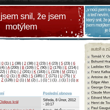
„v noci jsem s
 jsem snil, že jsem
a teď nevím,
který snil, že
motýlem
jsem motýlem
je
autoři a z
Tomáš V. O
Bohumil Hra
|
0
(1)
|
1
(38)
|
2
(38)
|
3
(23)
|
4
(23)
|
5
(23)
|
6
Ladislav Kl
(4)
|
A
(200)
|
B
(109)
|
Č
(90)
|
D
(176)
|
E
(214)
|
22)
|
I
(51)
|
J
(201)
|
K
(183)
|
L
(119)
|
M
(221)
|
Franz Kafka
34)
|
Q
(1)
|
R
(82)
|
S
(185)
|
T
(171)
|
U
(75)
|
V
Antoine de 
|
Z
(128)
|
Ο
(1)
|
М
(2)
|
„
|
(1)
“
|
(1)
‚
|
(1)
آ
|
(1)
א
Edgar Allan
George Orw
Claude Mon
Poslední obnova
Edvard Mun
Středa, 8 Únor, 2012
Oidipus král
Henri de To
- 10:17
Paul Gaugu