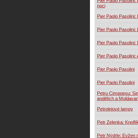
Pier Paolo Pasolini: 
noci
Pier Paolo Pasolini:
Pier Paolo Pasolini
Pier Paolo Pasolini:
Pier Paolo Pasolini:
Pier Paolo Pasolini
Pier Paolo Pasolini
Petru Cimpoeşu: Si
andělích a Moldava
Petrolejové lampy
Petr Zelenka: Knoflík
Petr Nýdrle: Evžen 