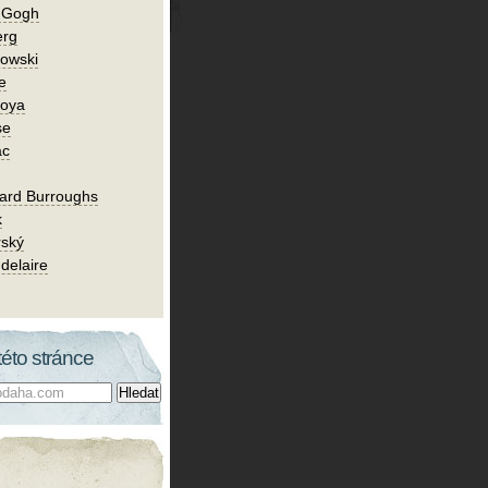
n Gogh
erg
owski
e
Goya
se
ac
ard Burroughs
k
rský
delaire
této stránce