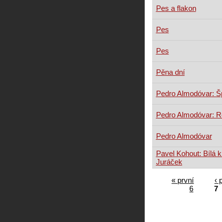
Pes a flakon
Pes
Pes
Pěna dní
Pedro Almodóvar: Š
Pedro Almodóvar: R
Pedro Almodóvar
Pavel Kohout: Bílá 
Juráček
« první
‹ 
6
7