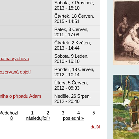
Sobota, 7 Prosinec,
2013 - 15:10
Čtvrtek, 18 Červen,
2015 - 14:51
Pátek, 3 Červen,
2011 - 17:08
Čtvrtek, 2 Květen,
2013 - 14:44
Sobota, 9 Leden,
patná výchova
2010 - 19:10
Pondělí, 18 Červen,
ozervaná objetí
2012 - 10:14
Úterý, 5 Červen,
2012 - 09:33
kniha o případu Adam
Neděle, 26 Srpen,
2012 - 20:40
předchozí
1
2
3
4
5
8
následující ›
poslední »
další