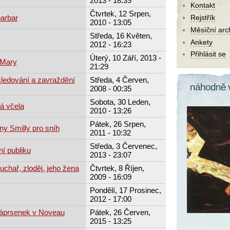
2013 - 18:39
Kontakt
Čtvrtek, 12 Srpen,
barbar
Rejstřík
2010 - 13:05
Měsíční arc
Středa, 16 Květen,
Ankety
2012 - 16:23
Přihlásit se
Úterý, 10 Září, 2013 -
 Mary
21:29
ledování a zavraždění
Středa, 4 Červen,
náhodně 
2008 - 00:35
Sobota, 30 Leden,
tá včela
2010 - 13:26
Pátek, 26 Srpen,
ny Smilly pro sníh
2011 - 10:32
Středa, 3 Červenec,
í publiku
2013 - 23:07
chař, zloděj, jeho žena
Čtvrtek, 8 Říjen,
2009 - 16:09
Pondělí, 17 Prosinec,
2012 - 17:00
áprsenek v Noveau
Pátek, 26 Červen,
2015 - 13:25