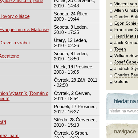
Kytice z tisíce a jedné
Pátek, 30 Červenec,
Vincent va
2010 - 14:48
Allen Ginsb
Sobota, 24 Říjen,
 Hovory o lásce
Charles Buk
2009 - 19:44
Egon Schiel
Sobota, 9 Leden,
: Evangelium sv. Matouše
Francisco 
2010 - 17:25
Henri Matis
Úterý, 12 Leden,
 Dravci a vrabci
Jack Kerou
2010 - 02:26
Toyen
Sobota, 9 Leden,
William Sew
 Accattone
2010 - 18:50
Josef Čape
Pátek, 19 Prosinec,
Jindřich Štý
2008 - 13:05
Charles Bau
Čtvrtek, 29 Září, 2011
Galerie
- 22:50
mion Výtažník (Román o
Čtvrtek, 2 Červen,
nech)
2011 - 18:54
hledat na 
Pondělí, 17 Prosinec,
Co hledat:
2012 - 16:37
Středa, 28 Červenec,
áři
2010 - 15:13
navigace
Čtvrtek, 8 Srpen,
mezi námi