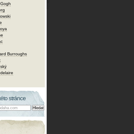
n Gogh
erg
owski
e
Goya
se
ac
ard Burroughs
k
rský
delaire
této stránce