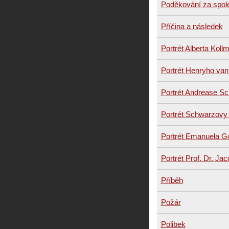
Poděkování za spol
Příčina a následek
Portrét Alberta Koll
Portrét Henryho van
Portrét Andrease S
Portrét Schwarzovy
Portrét Emanuela Go
Portrét Prof. Dr. Ja
Příběh
Požár
Polibek