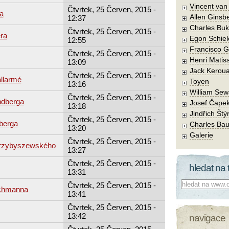
Vincent va
Čtvrtek, 25 Červen, 2015 -
a
Allen Ginsb
12:37
Charles Buk
Čtvrtek, 25 Červen, 2015 -
era
Egon Schiel
12:55
Francisco 
Čtvrtek, 25 Červen, 2015 -
Henri Matis
13:09
Jack Kerou
Čtvrtek, 25 Červen, 2015 -
llarmé
Toyen
13:16
William Sew
Čtvrtek, 25 Červen, 2015 -
ndberga
Josef Čape
13:18
Jindřich Štý
Čtvrtek, 25 Červen, 2015 -
berga
Charles Bau
13:20
Galerie
Čtvrtek, 25 Červen, 2015 -
 Przybyszewského
13:27
Čtvrtek, 25 Červen, 2015 -
hledat na 
13:31
Co hledat:
Čtvrtek, 25 Červen, 2015 -
achmanna
13:41
Čtvrtek, 25 Červen, 2015 -
13:42
navigace