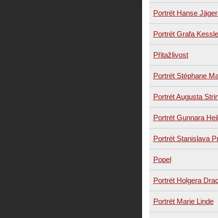
Portrét Hanse Jäger
Portrét Grafa Kessl
Přitažlivost
Portrét Stéphane Ma
Portrét Augusta Stri
Portrét Gunnara Hei
Portrét Stanislava
Popel
Portrét Holgera Dr
Portrét Marie Linde