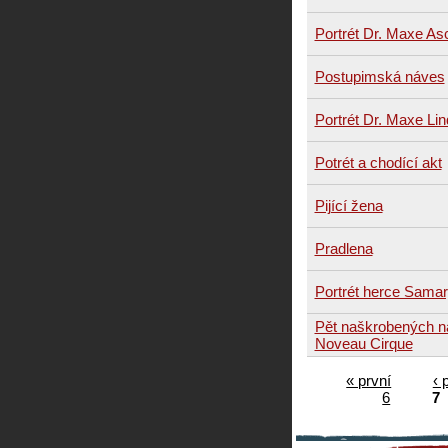
Portrét Dr. Maxe As
Postupimská náves
Portrét Dr. Maxe Li
Potrét a chodící akt
Pijící žena
Pradlena
Portrét herce Sama
Pět naškrobených n
Noveau Cirque
« první
‹ 
6
7