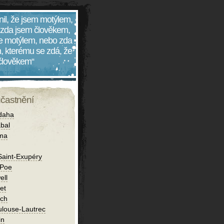
nil, že jsem motýlem,
 zda jsem člověkem,
 je motýlem, nebo zda
, kterému se zdá, že
 člověkem“
účastnění
daha
bal
íma
Saint-Exupéry
 Poe
ell
et
ch
ulouse-Lautrec
in