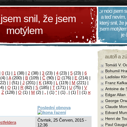
„v noci jsem s
 jsem snil, že jsem
a teď nevím,
který snil, že
motýlem
jsem motýlem
je
autoři a z
Tomáš V. O
Bohumil Hra
|
0
(1)
|
1
(38)
|
2
(38)
|
3
(23)
|
4
(23)
|
5
(23)
|
6
Ladislav Kl
(4)
|
A
(200)
|
B
(109)
|
Č
(90)
|
D
(176)
|
E
(214)
|
22)
|
I
(51)
|
J
(201)
|
K
(183)
|
L
(119)
|
M
(221)
|
Franz Kafka
34)
|
Q
(1)
|
R
(82)
|
S
(185)
|
T
(171)
|
U
(75)
|
V
Antoine de 
|
Z
(128)
|
Ο
(1)
|
М
(2)
|
„
|
(1)
“
|
(1)
‚
|
(1)
آ
|
(1)
א
Edgar Allan
George Orw
Claude Mon
Poslední obnova
Edvard Mun
Henri de To
Čtvrtek, 25 Červen, 2015 -
stfeldera
Paul Gaugu
12:36