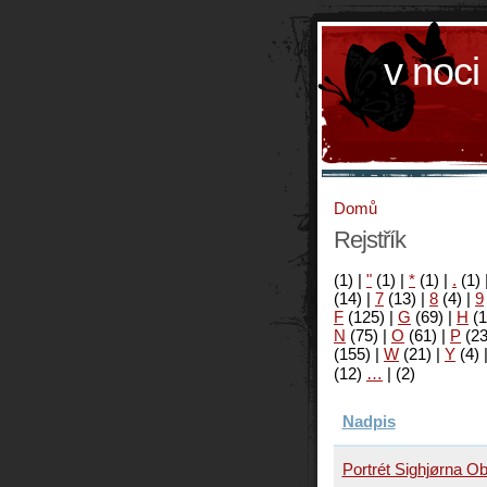
v noci
Domů
Rejstřík
(1)
|
"
(1)
|
*
(1)
|
.
(1)
(14)
|
7
(13)
|
8
(4)
|
9
F
(125)
|
G
(69)
|
H
(1
N
(75)
|
O
(61)
|
P
(2
(155)
|
W
(21)
|
Y
(4)
(12)
…
|
(2)
Nadpis
Portrét Sighjørna Ob