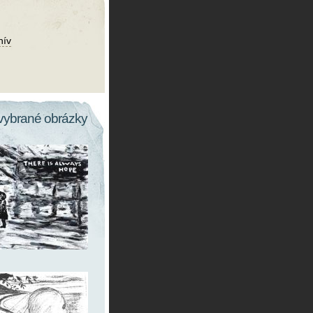
hív
vybrané obrázky